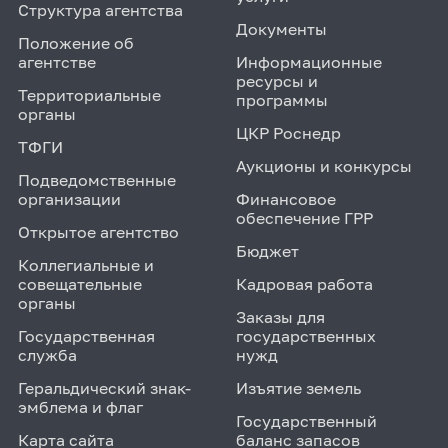
Структура агентства
Документы
Положение об
агентстве
Информационные
ресурсы и
Территориальные
программы
органы
ЦКР Роснедр
ТФГИ
Аукционы и конкурсы
Подведомственные
организации
Финансовое
обеспечение ГРР
Открытое агентство
Бюджет
Коллегиальные и
совещательные
Кадровая работа
органы
Заказы для
Государственная
государственных
служба
нужд
Геральдический знак-
Изъятие земель
эмблема и флаг
Государственный
Карта сайта
баланс запасов