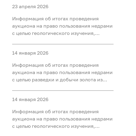
23 апреля 2026
Информация об итогах проведения
аукциона на право пользования недрами
с целью геологического изучения,
разведки и добычи полезных
ископаемых (нефть) на участке недр
14 января 2026
«Тарховский», расположенного на
территории Ханты-Мансийского района
Информация об итогах проведения
Ханты-Мансийского автономного округа
аукциона на право пользования недрами
- Югры
с целью разведки и добычи золота из
россыпных месторождений, платины из
россыпных месторождений на участке
14 января 2026
недр «Мостовка р.» в Свердловской
области
Информация об итогах проведения
аукциона на право пользования недрами
с целью геологического изучения,
разведки и добычи полезных