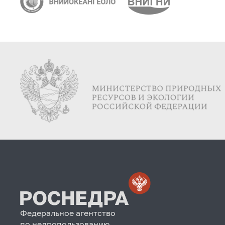
Федеральное агентство
по недропользованию