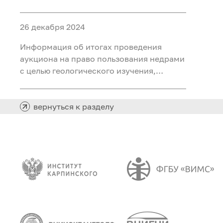
ископаемых (воды подземные
минеральные (для розлива) на участке
26 декабря 2024
недр «Северный 2 Шадринского
месторождения» в Курганской области
Информация об итогах проведения
аукциона на право пользования недрами
с целью геологического изучения,
разведки и добычи полезных
ископаемых (нефть) на участке недр
«Южно-Хангокуртский» в Ханты-
вернуться к разделу
Мансийском автономном округе – Югре