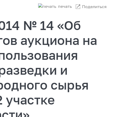
печать
Поделиться
2014 № 14 «Об
ов аукциона на
 пользования
разведки и
родного сырья
 участке
асти»