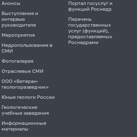
Анонсы
Портал госуслуг и
функций Роснедр
Выступления и
интервью
Перечень
руководителя
государственных
услуг (функций),
Мероприятия
предоставляемых
Роснедрами
Недропользование в
СМИ
Фотогалерея
Отраслевые СМИ
ООО «Ветеран-
геологоразведчик»
Юные геологи России
Геологические
учебные заведения
Информационные
материалы