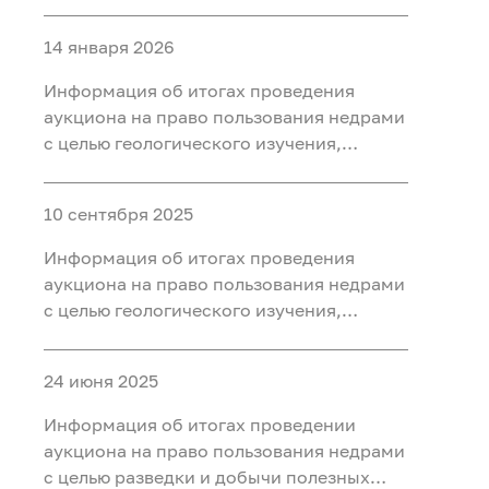
разведки и добычи полезных
ископаемых (нефть, газ) на участке недр
14 января 2026
«Западно-Нятлонгский»,
расположенного на территории
Информация об итогах проведения
Сургутского района Ханты-Мансийского
аукциона на право пользования недрами
автономного округа - Югры
с целью геологического изучения,
разведки и добычи полезных
ископаемых (нефть) на участке недр
10 сентября 2025
«Восточно-Камский», расположенного
на территории Ханты-Мансийского
Информация об итогах проведения
района Ханты-Мансийского
аукциона на право пользования недрами
автономного округа - Югры
с целью геологического изучения,
разведки и добычи полезных
ископаемых (нефть) на участке недр
24 июня 2025
«Бобровый», расположенного в
Уватском районе Тюменской области
Информация об итогах проведении
аукциона на право пользования недрами
с целью разведки и добычи полезных