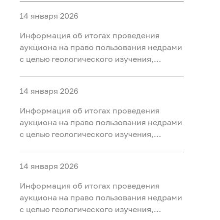
ископаемых (нефть, газ) на участке недр
14 января 2026
«Юильский 5», расположенного на
территории Белоярского района Ханты-
Информация об итогах проведения
Мансийского автономного округа - Югры
аукциона на право пользования недрами
с целью геологического изучения,
разведки и добычи полезных
ископаемых (нефть, газ, конденсат) на
14 января 2026
участке недр «Радомский»,
расположенного на территории
Информация об итогах проведения
Октябрьского района Ханты-
аукциона на право пользования недрами
Мансийского автономного округа - Югры
с целью геологического изучения,
разведки и добычи полезных
ископаемых (нефть, газ) на участке недр
14 января 2026
«Сергинский 9», расположенного на
территории Белоярского района Ханты-
Информация об итогах проведения
Мансийского автономного округа - Югры
аукциона на право пользования недрами
с целью геологического изучения,