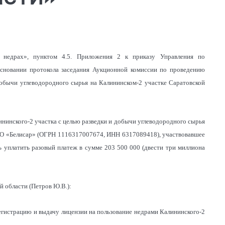
О недрах», пунктом 4.5. Приложения 2 к приказу Управления по
основании протокола заседания Аукционной комиссии по проведению
добычи углеводородного сырья на Калининском-2 участке Саратовской
ининского-2 участка с целью разведки и добычи углеводородного сырья
ООО «Белисар» (ОГРН 1116317007674, ИНН 6317089418), участвовавшее
 уплатить разовый платеж в сумме 203 500 000 (двести три миллиона
й области (Петров Ю.В.):
егистрацию и выдачу лицензии на пользование недрами Калининского-2