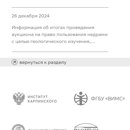
ископаемых (воды подземные
минеральные (для розлива) на участке
26 декабря 2024
недр «Северный 2 Шадринского
месторождения» в Курганской области
Информация об итогах проведения
аукциона на право пользования недрами
с целью геологического изучения,
разведки и добычи полезных
ископаемых (нефть) на участке недр
«Южно-Хангокуртский» в Ханты-
вернуться к разделу
Мансийском автономном округе – Югре