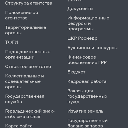
Структура агентства
Документы
Положение об
агентстве
Информационные
ресурсы и
Территориальные
программы
органы
ЦКР Роснедр
ТФГИ
Аукционы и конкурсы
Подведомственные
организации
Финансовое
обеспечение ГРР
Открытое агентство
Бюджет
Коллегиальные и
совещательные
Кадровая работа
органы
Заказы для
Государственная
государственных
служба
нужд
Геральдический знак-
Изъятие земель
эмблема и флаг
Государственный
Карта сайта
баланс запасов