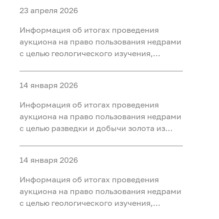
23 апреля 2026
Информация об итогах проведения
аукциона на право пользования недрами
с целью геологического изучения,
разведки и добычи полезных
ископаемых (нефть) на участке недр
14 января 2026
«Тарховский», расположенного на
территории Ханты-Мансийского района
Информация об итогах проведения
Ханты-Мансийского автономного округа
аукциона на право пользования недрами
- Югры
с целью разведки и добычи золота из
россыпных месторождений, платины из
россыпных месторождений на участке
14 января 2026
недр «Мостовка р.» в Свердловской
области
Информация об итогах проведения
аукциона на право пользования недрами
с целью геологического изучения,
разведки и добычи полезных