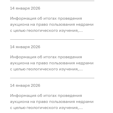
ископаемых (нефть, газ) на участке недр
14 января 2026
«Юильский 5», расположенного на
территории Белоярского района Ханты-
Информация об итогах проведения
Мансийского автономного округа - Югры
аукциона на право пользования недрами
с целью геологического изучения,
разведки и добычи полезных
ископаемых (нефть, газ, конденсат) на
14 января 2026
участке недр «Радомский»,
расположенного на территории
Информация об итогах проведения
Октябрьского района Ханты-
аукциона на право пользования недрами
Мансийского автономного округа - Югры
с целью геологического изучения,
разведки и добычи полезных
ископаемых (нефть, газ) на участке недр
14 января 2026
«Сергинский 9», расположенного на
территории Белоярского района Ханты-
Информация об итогах проведения
Мансийского автономного округа - Югры
аукциона на право пользования недрами
с целью геологического изучения,