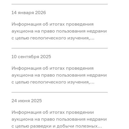
разведки и добычи полезных
ископаемых (нефть, газ) на участке недр
14 января 2026
«Западно-Нятлонгский»,
расположенного на территории
Информация об итогах проведения
Сургутского района Ханты-Мансийского
аукциона на право пользования недрами
автономного округа - Югры
с целью геологического изучения,
разведки и добычи полезных
ископаемых (нефть) на участке недр
10 сентября 2025
«Восточно-Камский», расположенного
на территории Ханты-Мансийского
Информация об итогах проведения
района Ханты-Мансийского
аукциона на право пользования недрами
автономного округа - Югры
с целью геологического изучения,
разведки и добычи полезных
ископаемых (нефть) на участке недр
24 июня 2025
«Бобровый», расположенного в
Уватском районе Тюменской области
Информация об итогах проведении
аукциона на право пользования недрами
с целью разведки и добычи полезных