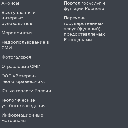
Анонсы
Портал госуслуг и
функций Роснедр
Выступления и
интервью
Перечень
руководителя
государственных
услуг (функций),
Мероприятия
предоставляемых
Роснедрами
Недропользование в
СМИ
Фотогалерея
Отраслевые СМИ
ООО «Ветеран-
геологоразведчик»
Юные геологи России
Геологические
учебные заведения
Информационные
материалы