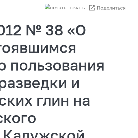
печать
Поделиться
2012 № 38 «О
тоявшимся
о пользования
разведки и
ких глин на
ского
 Калужской