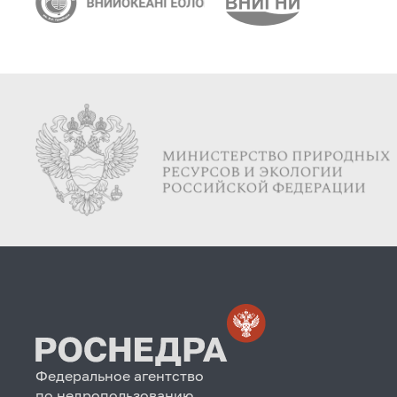
Федеральное агентство
по недропользованию