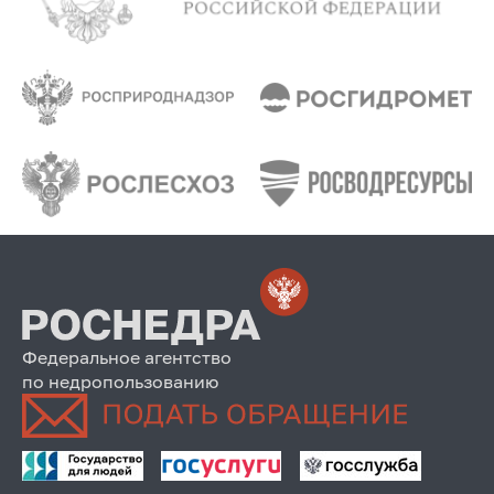
Федеральное агентство
по недропользованию