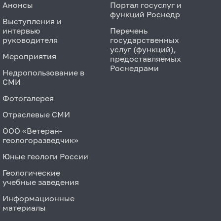
Анонсы
Портал госуслуг и
функций Роснедр
Выступления и
интервью
Перечень
руководителя
государственных
услуг (функций),
Мероприятия
предоставляемых
Роснедрами
Недропользование в
СМИ
Фотогалерея
Отраслевые СМИ
ООО «Ветеран-
геологоразведчик»
Юные геологи России
Геологические
учебные заведения
Информационные
материалы