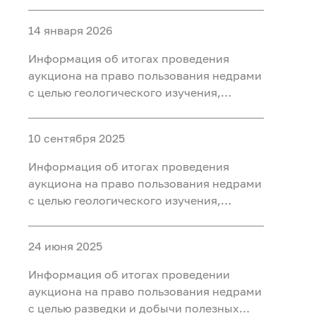
разведки и добычи полезных
ископаемых (нефть, газ) на участке недр
14 января 2026
«Западно-Нятлонгский»,
расположенного на территории
Информация об итогах проведения
Сургутского района Ханты-Мансийского
аукциона на право пользования недрами
автономного округа - Югры
с целью геологического изучения,
разведки и добычи полезных
ископаемых (нефть) на участке недр
10 сентября 2025
«Восточно-Камский», расположенного
на территории Ханты-Мансийского
Информация об итогах проведения
района Ханты-Мансийского
аукциона на право пользования недрами
автономного округа - Югры
с целью геологического изучения,
разведки и добычи полезных
ископаемых (нефть) на участке недр
24 июня 2025
«Бобровый», расположенного в
Уватском районе Тюменской области
Информация об итогах проведении
аукциона на право пользования недрами
с целью разведки и добычи полезных