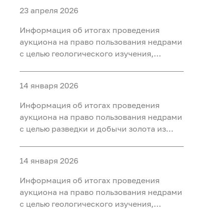
23 апреля 2026
Информация об итогах проведения
аукциона на право пользования недрами
с целью геологического изучения,
разведки и добычи полезных
ископаемых (нефть) на участке недр
14 января 2026
«Тарховский», расположенного на
территории Ханты-Мансийского района
Информация об итогах проведения
Ханты-Мансийского автономного округа
аукциона на право пользования недрами
- Югры
с целью разведки и добычи золота из
россыпных месторождений, платины из
россыпных месторождений на участке
14 января 2026
недр «Мостовка р.» в Свердловской
области
Информация об итогах проведения
аукциона на право пользования недрами
с целью геологического изучения,
разведки и добычи полезных