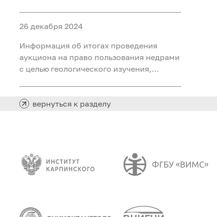
ископаемых (воды подземные
минеральные (для розлива) на участке
26 декабря 2024
недр «Северный 2 Шадринского
месторождения» в Курганской области
Информация об итогах проведения
аукциона на право пользования недрами
с целью геологического изучения,
разведки и добычи полезных
ископаемых (нефть) на участке недр
«Южно-Хангокуртский» в Ханты-
вернуться к разделу
Мансийском автономном округе – Югре