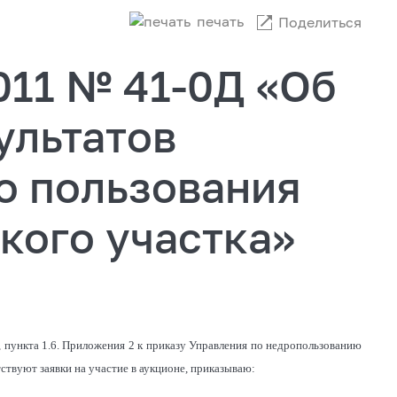
печать
Поделиться
2011 № 41-0Д «Об
ультатов
о пользования
кого участка»
, пункта 1.6. Приложения 2 к приказу Управления по недропользованию
утствуют заявки на участие в аукционе, приказываю: