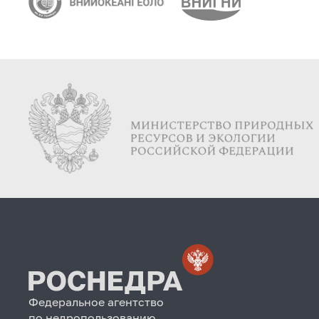
Федеральное агентство
по недропользованию