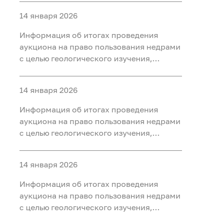
ископаемых (нефть, газ) на участке недр
14 января 2026
«Юильский 5», расположенного на
территории Белоярского района Ханты-
Информация об итогах проведения
Мансийского автономного округа - Югры
аукциона на право пользования недрами
с целью геологического изучения,
разведки и добычи полезных
ископаемых (нефть, газ, конденсат) на
14 января 2026
участке недр «Радомский»,
расположенного на территории
Информация об итогах проведения
Октябрьского района Ханты-
аукциона на право пользования недрами
Мансийского автономного округа - Югры
с целью геологического изучения,
разведки и добычи полезных
ископаемых (нефть, газ) на участке недр
14 января 2026
«Сергинский 9», расположенного на
территории Белоярского района Ханты-
Информация об итогах проведения
Мансийского автономного округа - Югры
аукциона на право пользования недрами
с целью геологического изучения,