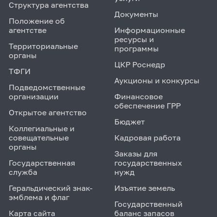
Структура агентства
Документы
Положение об
агентстве
Информационные
ресурсы и
Территориальные
программы
органы
ЦКР Роснедр
ТФГИ
Аукционы и конкурсы
Подведомственные
организации
Финансовое
обеспечение ГРР
Открытое агентство
Бюджет
Коллегиальные и
совещательные
Кадровая работа
органы
Заказы для
Государственная
государственных
служба
нужд
Геральдический знак-
Изъятие земель
эмблема и флаг
Государственный
Карта сайта
баланс запасов