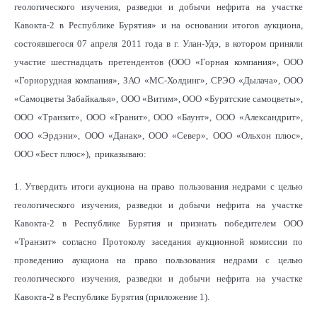
геологического изучения, разведки и добычи нефрита на участке
Кавокта-2 в Республике Бурятия» и на основании итогов аукциона,
состоявшегося 07 апреля 2011 года в г. Улан-Удэ, в котором приняли
участие шестнадцать претендентов (ООО «Горная компания», ООО
«Горнорудная компания», ЗАО «МС-Холдинг», СРЭО «Дылача», ООО
«Самоцветы Забайкалья», ООО «Витим», ООО «Бурятские самоцветы»,
ООО «Транзит», ООО «Гранит», ООО «Баунт», ООО «Александрит»,
ООО «Эрдэни», ООО «Данак», ООО «Север», ООО «Ольхон плюс»,
ООО «Бест плюс»), приказываю:
1. Утвердить итоги аукциона на право пользования недрами с целью
геологического изучения, разведки и добычи нефрита на участке
Кавокта-2 в Республике Бурятия и признать победителем ООО
«Транзит» согласно Протоколу заседания аукционной комиссии по
проведению аукциона на право пользования недрами с целью
геологического изучения, разведки и добычи нефрита на участке
Кавокта-2 в Республике Бурятия (приложение 1).