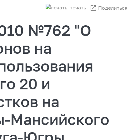
печать
Поделиться
2010 №762 "О
онов на
 пользования
го 20 и
стков на
ы-Мансийского
уга-Югры