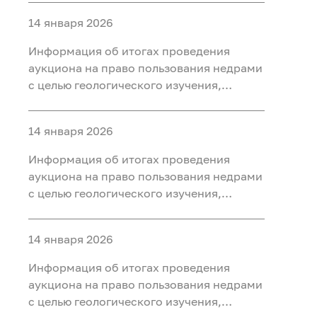
ископаемых (нефть, газ) на участке недр
14 января 2026
«Юильский 5», расположенного на
территории Белоярского района Ханты-
Информация об итогах проведения
Мансийского автономного округа - Югры
аукциона на право пользования недрами
с целью геологического изучения,
разведки и добычи полезных
ископаемых (нефть, газ, конденсат) на
14 января 2026
участке недр «Радомский»,
расположенного на территории
Информация об итогах проведения
Октябрьского района Ханты-
аукциона на право пользования недрами
Мансийского автономного округа - Югры
с целью геологического изучения,
разведки и добычи полезных
ископаемых (нефть, газ) на участке недр
14 января 2026
«Сергинский 9», расположенного на
территории Белоярского района Ханты-
Информация об итогах проведения
Мансийского автономного округа - Югры
аукциона на право пользования недрами
с целью геологического изучения,