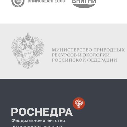
Федеральное агентство
по недропользованию