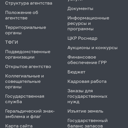
Структура агентства
Документы
Положение об
агентстве
Информационные
ресурсы и
Территориальные
программы
органы
ЦКР Роснедр
ТФГИ
Аукционы и конкурсы
Подведомственные
организации
Финансовое
обеспечение ГРР
Открытое агентство
Бюджет
Коллегиальные и
совещательные
Кадровая работа
органы
Заказы для
Государственная
государственных
служба
нужд
Геральдический знак-
Изъятие земель
эмблема и флаг
Государственный
Карта сайта
баланс запасов