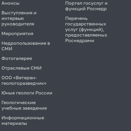
Анонсы
Портал госуслуг и
функций Роснедр
Выступления и
интервью
Перечень
руководителя
государственных
услуг (функций),
Мероприятия
предоставляемых
Роснедрами
Недропользование в
СМИ
Фотогалерея
Отраслевые СМИ
ООО «Ветеран-
геологоразведчик»
Юные геологи России
Геологические
учебные заведения
Информационные
материалы