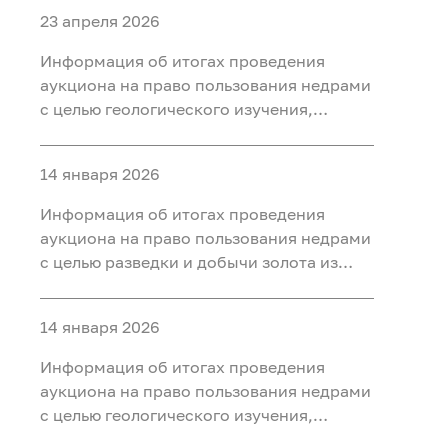
23 апреля 2026
Информация об итогах проведения
аукциона на право пользования недрами
с целью геологического изучения,
разведки и добычи полезных
ископаемых (нефть) на участке недр
14 января 2026
«Тарховский», расположенного на
территории Ханты-Мансийского района
Информация об итогах проведения
Ханты-Мансийского автономного округа
аукциона на право пользования недрами
- Югры
с целью разведки и добычи золота из
россыпных месторождений, платины из
россыпных месторождений на участке
14 января 2026
недр «Мостовка р.» в Свердловской
области
Информация об итогах проведения
аукциона на право пользования недрами
с целью геологического изучения,
разведки и добычи полезных