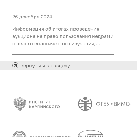
ископаемых (воды подземные
минеральные (для розлива) на участке
26 декабря 2024
недр «Северный 2 Шадринского
месторождения» в Курганской области
Информация об итогах проведения
аукциона на право пользования недрами
с целью геологического изучения,
разведки и добычи полезных
ископаемых (нефть) на участке недр
«Южно-Хангокуртский» в Ханты-
вернуться к разделу
Мансийском автономном округе – Югре