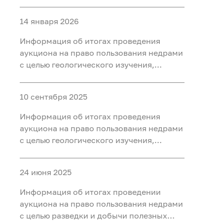
разведки и добычи полезных
ископаемых (нефть, газ) на участке недр
14 января 2026
«Западно-Нятлонгский»,
расположенного на территории
Информация об итогах проведения
Сургутского района Ханты-Мансийского
аукциона на право пользования недрами
автономного округа - Югры
с целью геологического изучения,
разведки и добычи полезных
ископаемых (нефть) на участке недр
10 сентября 2025
«Восточно-Камский», расположенного
на территории Ханты-Мансийского
Информация об итогах проведения
района Ханты-Мансийского
аукциона на право пользования недрами
автономного округа - Югры
с целью геологического изучения,
разведки и добычи полезных
ископаемых (нефть) на участке недр
24 июня 2025
«Бобровый», расположенного в
Уватском районе Тюменской области
Информация об итогах проведении
аукциона на право пользования недрами
с целью разведки и добычи полезных