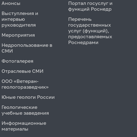
Анонсы
Портал госуслуг и
функций Роснедр
Выступления и
интервью
Перечень
руководителя
государственных
услуг (функций),
Мероприятия
предоставляемых
Роснедрами
Недропользование в
СМИ
Фотогалерея
Отраслевые СМИ
ООО «Ветеран-
геологоразведчик»
Юные геологи России
Геологические
учебные заведения
Информационные
материалы