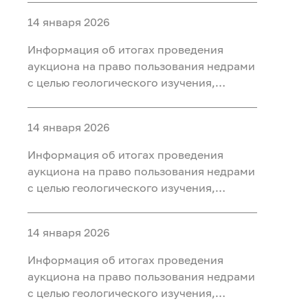
ископаемых (нефть, газ) на участке недр
14 января 2026
«Юильский 5», расположенного на
территории Белоярского района Ханты-
Информация об итогах проведения
Мансийского автономного округа - Югры
аукциона на право пользования недрами
с целью геологического изучения,
разведки и добычи полезных
ископаемых (нефть, газ, конденсат) на
14 января 2026
участке недр «Радомский»,
расположенного на территории
Информация об итогах проведения
Октябрьского района Ханты-
аукциона на право пользования недрами
Мансийского автономного округа - Югры
с целью геологического изучения,
разведки и добычи полезных
ископаемых (нефть, газ) на участке недр
14 января 2026
«Сергинский 9», расположенного на
территории Белоярского района Ханты-
Информация об итогах проведения
Мансийского автономного округа - Югры
аукциона на право пользования недрами
с целью геологического изучения,