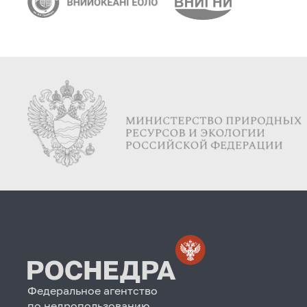
Федеральное агентство
по недропользованию