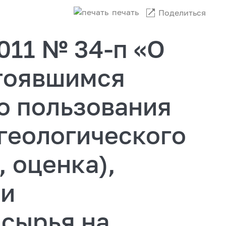
печать
Поделиться
2011 № 34-п «О
тоявшимся
о пользования
геологического
, оценка),
чи
 сырья на