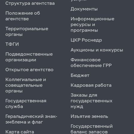
Структура агентства
Документы
Положение об
агентстве
Информационные
ресурсы и
Территориальные
программы
органы
ЦКР Роснедр
ТФГИ
Аукционы и конкурсы
Подведомственные
организации
Финансовое
обеспечение ГРР
Открытое агентство
Бюджет
Коллегиальные и
совещательные
Кадровая работа
органы
Заказы для
Государственная
государственных
служба
нужд
Геральдический знак-
Изъятие земель
эмблема и флаг
Государственный
Карта сайта
баланс запасов