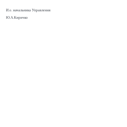
И.о. начальника Управления
Ю.А.Киричко