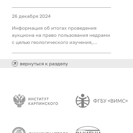
ископаемых (воды подземные
минеральные (для розлива) на участке
26 декабря 2024
недр «Северный 2 Шадринского
месторождения» в Курганской области
Информация об итогах проведения
аукциона на право пользования недрами
с целью геологического изучения,
разведки и добычи полезных
ископаемых (нефть) на участке недр
«Южно-Хангокуртский» в Ханты-
вернуться к разделу
Мансийском автономном округе – Югре