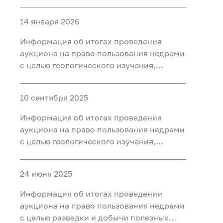
разведки и добычи полезных
ископаемых (нефть, газ) на участке недр
14 января 2026
«Западно-Нятлонгский»,
расположенного на территории
Информация об итогах проведения
Сургутского района Ханты-Мансийского
аукциона на право пользования недрами
автономного округа - Югры
с целью геологического изучения,
разведки и добычи полезных
ископаемых (нефть) на участке недр
10 сентября 2025
«Восточно-Камский», расположенного
на территории Ханты-Мансийского
Информация об итогах проведения
района Ханты-Мансийского
аукциона на право пользования недрами
автономного округа - Югры
с целью геологического изучения,
разведки и добычи полезных
ископаемых (нефть) на участке недр
24 июня 2025
«Бобровый», расположенного в
Уватском районе Тюменской области
Информация об итогах проведении
аукциона на право пользования недрами
с целью разведки и добычи полезных