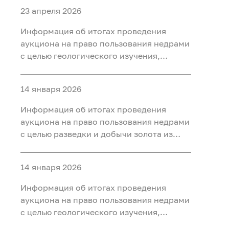
23 апреля 2026
Информация об итогах проведения
аукциона на право пользования недрами
с целью геологического изучения,
разведки и добычи полезных
ископаемых (нефть) на участке недр
14 января 2026
«Тарховский», расположенного на
территории Ханты-Мансийского района
Информация об итогах проведения
Ханты-Мансийского автономного округа
аукциона на право пользования недрами
- Югры
с целью разведки и добычи золота из
россыпных месторождений, платины из
россыпных месторождений на участке
14 января 2026
недр «Мостовка р.» в Свердловской
области
Информация об итогах проведения
аукциона на право пользования недрами
с целью геологического изучения,
разведки и добычи полезных