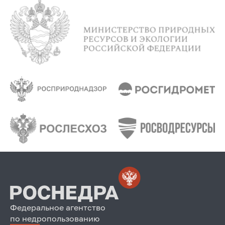
Федеральное агентство
по недропользованию