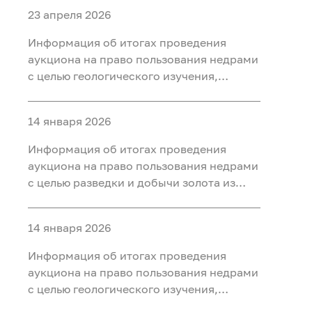
23 апреля 2026
Информация об итогах проведения
аукциона на право пользования недрами
с целью геологического изучения,
разведки и добычи полезных
ископаемых (нефть) на участке недр
14 января 2026
«Тарховский», расположенного на
территории Ханты-Мансийского района
Информация об итогах проведения
Ханты-Мансийского автономного округа
аукциона на право пользования недрами
- Югры
с целью разведки и добычи золота из
россыпных месторождений, платины из
россыпных месторождений на участке
14 января 2026
недр «Мостовка р.» в Свердловской
области
Информация об итогах проведения
аукциона на право пользования недрами
с целью геологического изучения,
разведки и добычи полезных