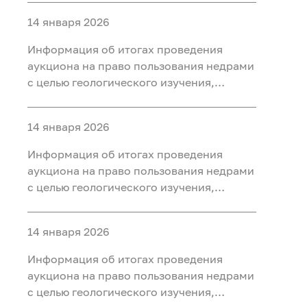
ископаемых (нефть, газ) на участке недр
14 января 2026
«Юильский 5», расположенного на
территории Белоярского района Ханты-
Информация об итогах проведения
Мансийского автономного округа - Югры
аукциона на право пользования недрами
с целью геологического изучения,
разведки и добычи полезных
ископаемых (нефть, газ, конденсат) на
14 января 2026
участке недр «Радомский»,
расположенного на территории
Информация об итогах проведения
Октябрьского района Ханты-
аукциона на право пользования недрами
Мансийского автономного округа - Югры
с целью геологического изучения,
разведки и добычи полезных
ископаемых (нефть, газ) на участке недр
14 января 2026
«Сергинский 9», расположенного на
территории Белоярского района Ханты-
Информация об итогах проведения
Мансийского автономного округа - Югры
аукциона на право пользования недрами
с целью геологического изучения,