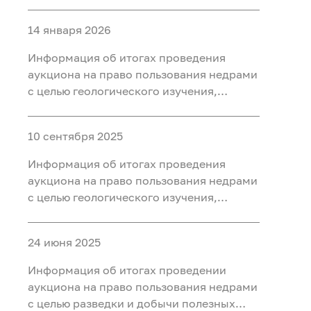
разведки и добычи полезных
ископаемых (нефть, газ) на участке недр
14 января 2026
«Западно-Нятлонгский»,
расположенного на территории
Информация об итогах проведения
Сургутского района Ханты-Мансийского
аукциона на право пользования недрами
автономного округа - Югры
с целью геологического изучения,
разведки и добычи полезных
ископаемых (нефть) на участке недр
10 сентября 2025
«Восточно-Камский», расположенного
на территории Ханты-Мансийского
Информация об итогах проведения
района Ханты-Мансийского
аукциона на право пользования недрами
автономного округа - Югры
с целью геологического изучения,
разведки и добычи полезных
ископаемых (нефть) на участке недр
24 июня 2025
«Бобровый», расположенного в
Уватском районе Тюменской области
Информация об итогах проведении
аукциона на право пользования недрами
с целью разведки и добычи полезных