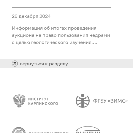
ископаемых (воды подземные
минеральные (для розлива) на участке
26 декабря 2024
недр «Северный 2 Шадринского
месторождения» в Курганской области
Информация об итогах проведения
аукциона на право пользования недрами
с целью геологического изучения,
разведки и добычи полезных
ископаемых (нефть) на участке недр
«Южно-Хангокуртский» в Ханты-
вернуться к разделу
Мансийском автономном округе – Югре