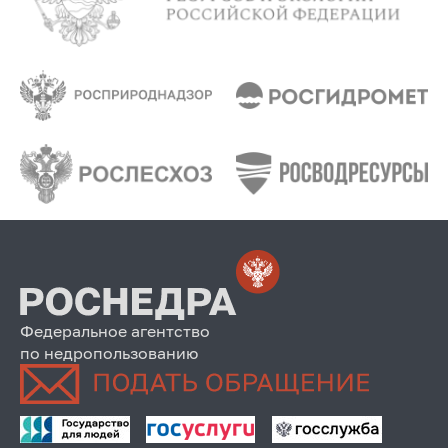
Федеральное агентство
по недропользованию