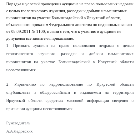
Порядка и условий проведения аукциона на право пользования недрами
с целью геологического изучения, разведки и добычи ильменитовых
пироксенитов на участке Большезадойский в Иркутской области,
объявленного приказом Федерального агентства по недропользованию
от 09.09.2011 № 1100, в связи с тем, что к участию в аукционе не
допущены все заявители, приказываю:
1. Признать аукцион на право пользования недрами с целью
геологического изучения, разведки и добычи ильменитовых
пироксенитов на участке Большезадойский в Иркутской области
несостоявшимся.
2. Управлению по недропользованию по Иркутской области
опубликовать в общероссийском и издаваемом на территории
Иркутской области средствах массовой информации сведения о
признании аукциона несостоявшимся.
Руководитель
А.А.Ледовских