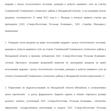
недрами с целью геологического изучения, разведки и добычи каменного угля на участке
Галимовский Галимовского угленосного района в Магаданской области» и на основании итогов
аукциона, состоявшегося 15 июня 2012 года в г. Магадан, в котором приняли участие два
претендента (ЗАО «Северо-Восточная Угольная Компания», ЗАО «Серебро Магадана»),
приказываю:
1. Утвердить итоги аукциона на право пользования недрами с целью геологического изучения,
разведки и добычи каменного угля на участке Галимовский Галимовского угленосного района в
Магаданской области и признать победителем ЗАО «Северо-Восточная Угольная Компания»
согласно Протоколу заседания аукционной комиссии по проведению аукциона на право
пользования недрами с целью геологического изучения, разведки и добычи каменного угля на
участке Галимовский Галимовского угленосного района в Магаданской области (приложение 1).
2. Управлению по недропользованию по Магаданской области (Михайлов) в установленные
сроки перечислить в доход федерального бюджета задаток в объеме стартового размера
разового платежа, уплаченный ЗАО «Северо-Восточная Угольная Компания», обеспечить
оформление, государственную регистрацию и выдачу ЗАО «Северо-Восточная Угольная