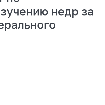
изучению недр за
ерального