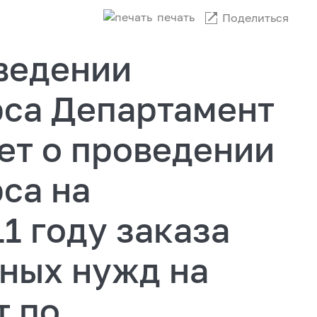
печать
Поделиться
ведении
рса Департамент
ет о проведении
са на
1 году заказа
нных нужд на
т по