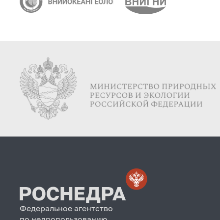
Федеральное агентство
по недропользованию