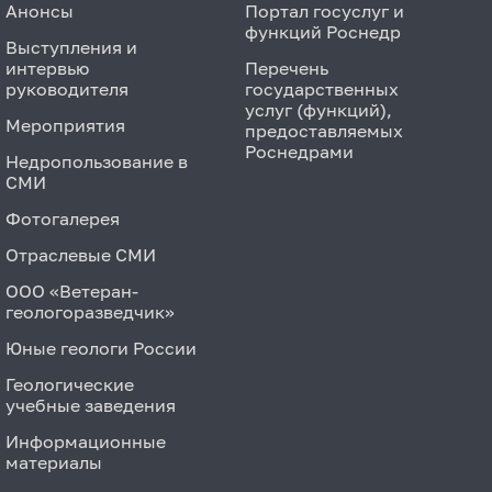
Анонсы
Портал госуслуг и
функций Роснедр
Выступления и
интервью
Перечень
руководителя
государственных
услуг (функций),
Мероприятия
предоставляемых
Роснедрами
Недропользование в
СМИ
Фотогалерея
Отраслевые СМИ
ООО «Ветеран-
геологоразведчик»
Юные геологи России
Геологические
учебные заведения
Информационные
материалы