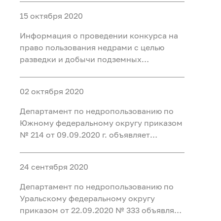
минеральных вод для
15 октября 2020
бальнеоприменения на участке недр
Месторождение Восточно-Пышминское
Информация о проведении конкурса на
в Тюменском районе Тюменско
право пользования недрами с целью
разведки и добычи подземных
минеральных вод для промышленного
розлива на Восточно-Омском участке в г.
02 октября 2020
Омске
Департамент по недропользованию по
Южному федеральному округу приказом
№ 214 от 09.09.2020 г. объявляет
конкурс на право пользования недрами
с целью геологического изучения,
24 сентября 2020
разведки и добычи подземных
минеральных вод (для
Департамент по недропользованию по
бальнеоприменения) на Санаторном
Уральскому федеральному округу
приказом от 22.09.2020 № 333 объявляет