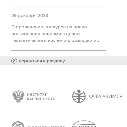
добычи каменного угля на участке
Северный Маганак-Прирезка
29 декабря 2018
Прокопьевского каменноугольного
месторождения в Кемеровской области
О проведении конкурса на право
пользования недрами с целью
геологического изучения, разведки и
добычи каменного угля на Лемберовской
площади в Таймырском Долгано-
Ненецком муниципальном районе
вернуться к разделу
Красноярского края