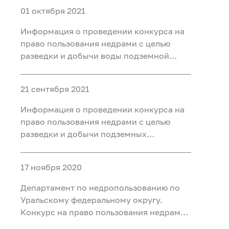
01 октября 2021
Информация о проведении конкурса на
право пользования недрами с целью
разведки и добычи воды подземной
минеральной (для бальнеоприменения)
на участке Чедерское месторождение
21 сентября 2021
минеральных вод, расположенном на
территории Кызылского района
Информация о проведении конкурса на
Республики Тыва
право пользования недрами с целью
разведки и добычи подземных
минеральных вод для
бальнеоприменения на участке недр
17 ноября 2020
Новодеревенский месторождения
Новодеревенское, расположенного на
Департамент по недропользованию по
территории Омутинского района
Уральскому федеральному округу.
Тюменско
Конкурс на право пользования недрами
с целью разведки и добычи подземных