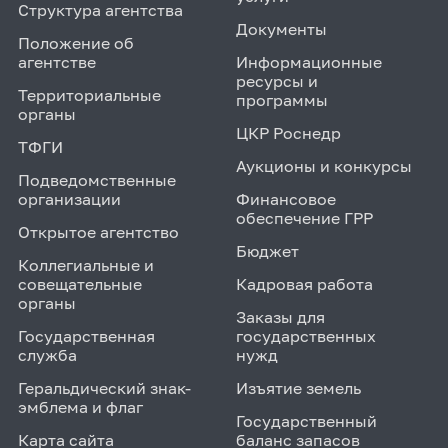
Структура агентства
Документы
Положение об
агентстве
Информационные
ресурсы и
Территориальные
программы
органы
ЦКР Роснедр
ТФГИ
Аукционы и конкурсы
Подведомственные
организации
Финансовое
обеспечение ГРР
Открытое агентство
Бюджет
Коллегиальные и
совещательные
Кадровая работа
органы
Заказы для
Государственная
государственных
служба
нужд
Геральдический знак-
Изъятие земель
эмблема и флаг
Государственный
Карта сайта
баланс запасов