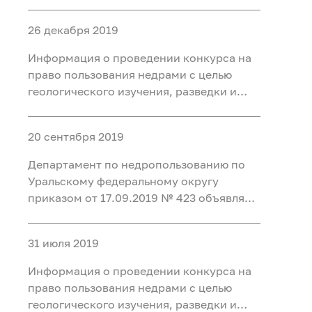
конкурс на право пользования недрами
с целью разведки и добычи подземных
26 декабря 2019
минеральных вод для
бальнеоприменения на участке недр
Информация о проведении конкурса на
Месторождение Восточно-
право пользования недрами с целью
геологического изучения, разведки и
добычи каменного угля на участках
Нарыкский Южный Нарыкского
20 сентября 2019
каменноугольного месторождения и
Низовский Низовского
Департамент по недропользованию по
каменноугольного месторождения и в
Уральскому федеральному округу
приказом от 17.09.2019 № 423 объявляет
конкурс на право пользования недрами
с целью разведки и добычи лечебных
31 июля 2019
грязей для бальнеоприменения на
участке недр «Тулубаево-2»
Информация о проведении конкурса на
месторождения «Озер
право пользования недрами с целью
геологического изучения, разведки и