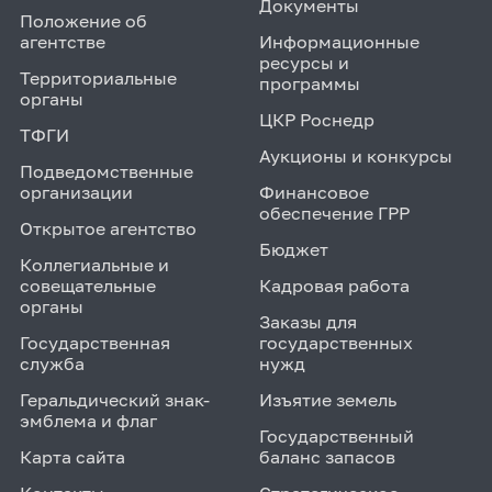
Документы
Положение об
агентстве
Информационные
ресурсы и
Территориальные
программы
органы
ЦКР Роснедр
ТФГИ
Аукционы и конкурсы
Подведомственные
организации
Финансовое
обеспечение ГРР
Открытое агентство
Бюджет
Коллегиальные и
совещательные
Кадровая работа
органы
Заказы для
Государственная
государственных
служба
нужд
Геральдический знак-
Изъятие земель
эмблема и флаг
Государственный
Карта сайта
баланс запасов