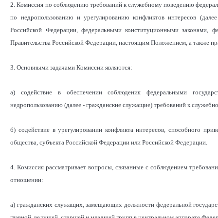
2. Комиссия по соблюдению требований к служебному поведению федера
по недропользованию и урегулированию конфликтов интересов (далее
Российской Федерации, федеральными конституционными законами, ф
Правительства Российской Федерации, настоящим Положением, а также пр
3. Основными задачами Комиссии являются:
а) содействие в обеспечении соблюдения федеральными государ
недропользованию (далее - гражданские служащие) требований к служебн
б) содействие в урегулировании конфликта интересов, способного при
общества, субъекта Российской Федерации или Российской Федерации.
4. Комиссия рассматривает вопросы, связанные с соблюдением требован
отношении:
а) гражданских служащих, замещающих должности федеральной государс
главной, ведущей, старшей и младшей групп в центральном аппарате Феде