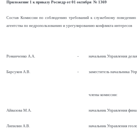
Приложение 1 к приказу Роснедр от 01 октября № 1369
Состав Комиссии по соблюдению требований к служебному поведению
агентства по недропользованию и урегулированию конфликта интересов
Романченко А.А.
-
начальник Управления дела
Барсуков А.В.
-
заместитель начальника Уп
члены комиссии:
Айвазова М.А.
начальник Управления фина
Липилин А.В.
начальник Управления геол