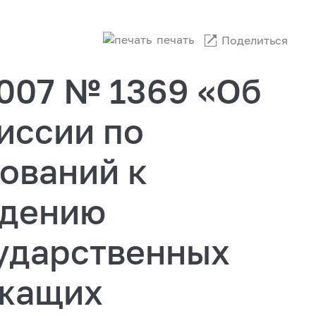
печать
Поделиться
2007 № 1369 «Об
иссии по
ований к
едению
ударственных
ужащих