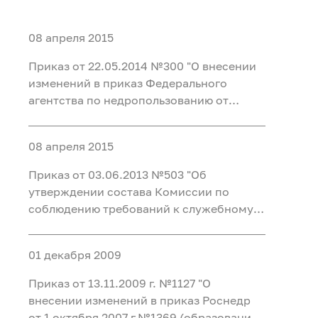
08 апреля 2015
Приказ от 22.05.2014 №300 "О внесении
изменений в приказ Федерального
агентства по недропользованию от
03.06.2013 № 503 «Об утверждении
состава Комиссии по соблюдению
08 апреля 2015
требований к служебному поведению
федеральных государственных
Приказ от 03.06.2013 №503 "Об
гражданских служащих Федер
утверждении состава Комиссии по
соблюдению требований к служебному
поведению федеральных
государственных гражданских
01 декабря 2009
служащих Федерального агентства по
недропользованию и урегулированию
Приказ от 13.11.2009 г. №1127 "О
конфликта интересов"
внесении изменений в приказ Роснедр
от 1 октября 2007 г.№1369 (образование