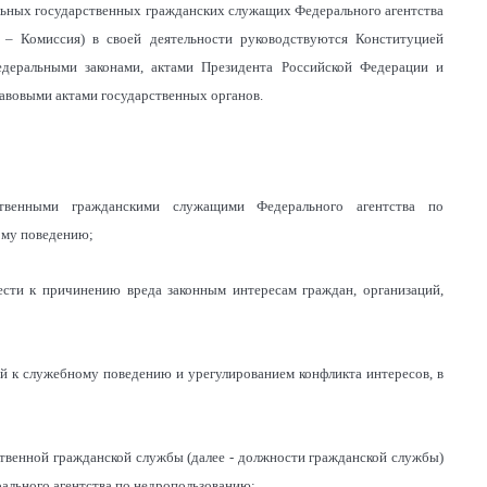
льных государственных гражданских служащих Федерального агентства
 – Комиссия) в своей деятельности руководствуются Конституцией
едеральными законами, актами Президента Российской Федерации и
авовыми актами государственных органов.
ственными гражданскими служащими Федерального агентства по
ому поведению;
вести к причинению вреда законным интересам граждан, организаций,
ий к служебному поведению и урегулированием конфликта интересов, в
твенной гражданской службы (далее - должности гражданской службы)
рального агентства по недропользованию;