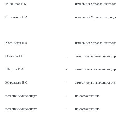
Михайлов Б.К.
начальник Управления геол
Согияйнен В.А.
начальник Управления лице
Хлебников П.А.
начальник Управления геол
Осокина Т.В.
-
заместитель начальника уп
Шатров Е.И.
-
заместитель начальника уп
Журавлева В.С.
-
заместитель начальника от
независимый эксперт
-
по согласованию
независимый эксперт
-
по согласованию