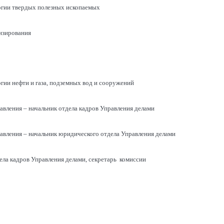
огии твердых полезных ископаемых
нзирования
огии нефти и газа, подземных вод и сооружений
равления – начальник отдела кадров Управления делами
равления – начальник юридического отдела Управления делами
дела кадров Управления делами, секретарь комиссии