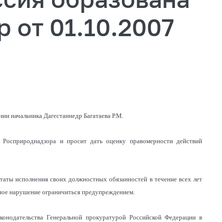
 от 01.10.2007
и начальника Дагестаннедр Багатаева Р.М.
Росприроднадзора и просит дать оценку правомерности действий
аты исполнения своих должностных обязанностей в течение всех лет
нное нарушение ограничиться предупреждением.
конодательства Генеральной прокуратурой Российской Федерации в