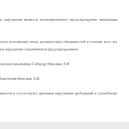
ми нарушения является несвоевременное предупреждение начальника
аты исполнения своих должностных обязанностей в течение всех лет
нное нарушение ограничиться предупреждением.
шении начальника Сибнедр Неволько А.И.
бъяснения Неволько А.И.
ванности и отсутствуют признаки нарушения требований к служебному