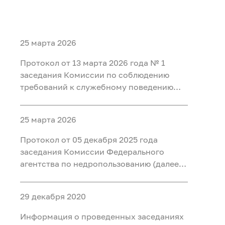
25 марта 2026
Протокол от 13 марта 2026 года № 1
заседания Комиссии по соблюдению
требований к служебному поведению
федеральных государственных
гражданских служащих центрального
25 марта 2026
аппарата Федерального агентства по
недропользованию, федеральных
Протокол от 05 декабря 2025 года
государственных гражданских
заседания Комиссии Федерального
служащих территориальных органов
агентства по недропользованию (далее –
Федерального агентства по
Роснедра) по соблюдению требований к
недропользованию и работников
служебному поведению федеральных
организаций, созданных для выполнения
29 декабря 2020
государственных служащих и
задач, поставленных перед
работников организаций, созданных для
Информация о проведенных заседаниях
Федеральным агентством по
выполнения задач, поставленных перед