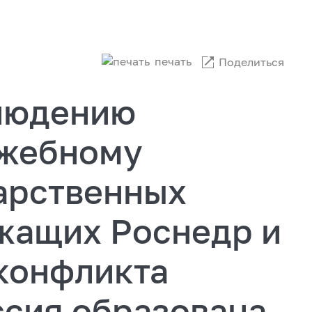
печать
Поделиться
людению
ужебному
арственных
жащих Роснедр и
конфликта
ссия образована