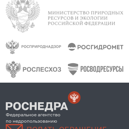
Федеральное агентство
по недропользованию