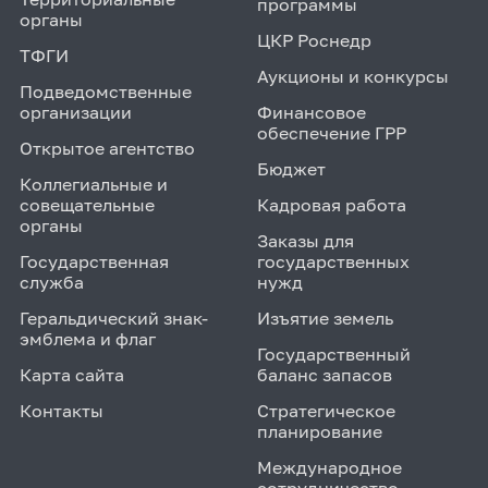
программы
органы
ЦКР Роснедр
ТФГИ
Аукционы и конкурсы
Подведомственные
организации
Финансовое
обеспечение ГРР
Открытое агентство
Бюджет
Коллегиальные и
совещательные
Кадровая работа
органы
Заказы для
Государственная
государственных
служба
нужд
Геральдический знак-
Изъятие земель
эмблема и флаг
Государственный
Карта сайта
баланс запасов
Контакты
Стратегическое
планирование
Международное
сотрудничество