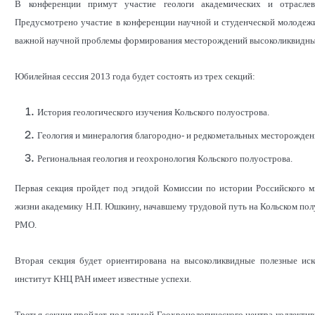
В конференции примут участие геологи академических и отраслев
Предусмотрено участие в конференции научной и студенческой молодеж
важной научной проблемы формирования месторождений высоколиквидных 
Юбилейная сессия 2013 года будет состоять из трех секций:
История геологического изучения Кольского полуострова.
Геология и минералогия благородно- и редкометальных месторожден
Региональная геология и геохронология Кольского полуострова.
Первая секция пройдет под эгидой Комиссии по истории Российского 
жизни академику Н.П. Юшкину, начавшему трудовой путь на Кольском пол
РМО.
Вторая секция будет ориентирована на высоколиквидные полезные иск
институт КНЦ РАН имеет известные успехи.
Третья секция пройдет под эгидой Геохронологического центра коллекти