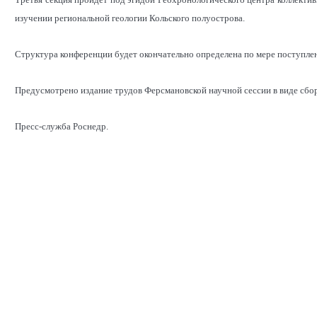
изучении региональной геологии Кольского полуострова.
Структура конференции будет окончательно опре­делена по мере поступлен
Предусмотрено издание тру­дов Ферсмановской научной сессии в виде сбо
Пресс-служба Роснедр.