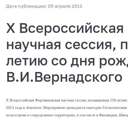
Дата публикации: 05 апреля 2013
X Всероссийская
научная сессия, 
летию со дня ро
В.И.Вернадского
X Всероссийская Ферсмановская научная сессия, посвященная 150-летию 
2013 года в Апатитах. Мероприятие проводится ежегодно Геологическим
полуострове и сопредельных территориях, в том числе в Финляндии, Швец