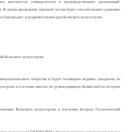
ых институтов, университетов и производственных организаций.
и. В целом проведение научной сессии будет способствовать решению
благородно- и редкометальных руд Кольского полуострова.
ий Кольского полуострова.
минералогического общества и будет посвящена недавно ушедшему из
уострове и в течение многих лет руководившему Комиссией по истории
опаемые Кольского полуострова, в изучении которых Геологический
вного пользования ГИ КНЦ РАН и будет посвящена новым результатам в