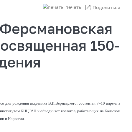
печать
Поделиться
 Ферсмановская
посвященная 150-
ждения
со дня рождения академика В.И.Вернадского, состоится 7–10 апреля в
 институтом КНЦ РАН и объединяет геологов, работающих на Кольском
ии и Норвегии.