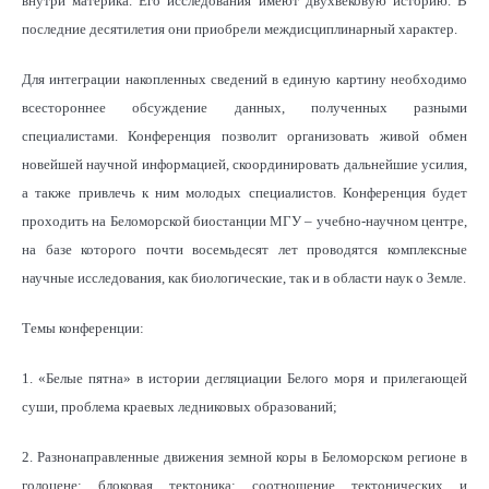
внутри материка. Его исследования имеют двухвековую историю. В
последние десятилетия они приобрели междисциплинарный характер.
Для интеграции накопленных сведений в единую картину необходимо
всестороннее обсуждение данных, полученных разными
специалистами. Конференция позволит организовать живой обмен
новейшей научной информацией, скоординировать дальнейшие усилия,
а также привлечь к ним молодых специалистов. Конференция будет
проходить на Беломорской биостанции МГУ – учебно-научном центре,
на базе которого почти восемьдесят лет проводятся комплексные
научные исследования, как биологические, так и в области наук о Земле.
Темы конференции:
1. «Белые пятна» в истории дегляциации Белого моря и прилегающей
суши, проблема краевых ледниковых образований;
2. Разнонаправленные движения земной коры в Беломорском регионе в
голоцене; блоковая тектоника; соотношение тектонических и