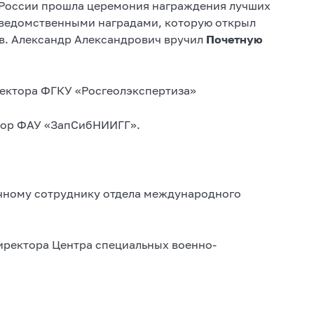
 России прошла церемония награждения лучших
 ведомственными наградами, которую открыл
ов. Александр Александрович вручил
Почетную
ректора ФГКУ «Росгеолэкспертиза»
ктор ФАУ «ЗапСибНИИГГ».
чному сотруднику отдела международного
иректора Центра специальных военно-