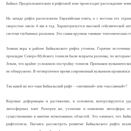
Байкал. Предположительно в рифтовой зоне происходит расхождение земн
На западе рифта расположена Евразийская плита, а с востока его огр
скоростью около 4 мм в год. Характеризуется высокой сейсмической ак
системе глубинных разломов. Это самая крупная «живая» тектоническая с
Земная кора в районе Байкальского рифта утонена. Горячие источники
прокладке Северо-Муйского тоннеля были вскрыты разломы, по которым 
Земли, что крайне усложнило постройку тоннеля. Признаков вулканическо
не обнаружено. В четвертичное время современный вулканизм проявлялся не
Так какой же все-таки Байкальский рифт – «активный» или «пассивный»?
Коровые деформации и растяжение, в основном, контролируются уд
литосферных плит. Разогрев же, утонение и плавление литосферы ос
существованию в мантии легкоплавных областей. Это означает, что Байка
рифтогенеза. Пытаясь рассмотреть развитие Байкальского рифта ис