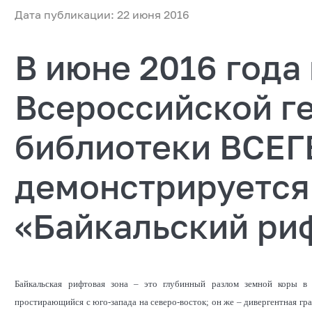
Дата публикации: 22 июня 2016
В июне 2016 года
Всероссийской г
библиотеки ВСЕГ
демонстрируется
«Байкальский ри
Байкальская рифтовая зона – это глубинный разлом земной коры в
простирающийся с юго-запада на северо-восток; он же – дивергентная гр