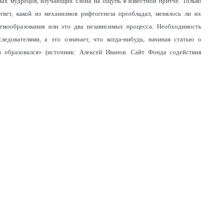
пых мудрецов, изучающих слона на ощупь в известной притче. Только
твет, какой из механизмов рифтогенеза преобладал, менялось ли их
гмообразования или это два независимых процесса. Необходимость
ледователями, а это означает, что когда-нибудь, начиная статью о
н образовался» (источник: Алексей Иванов. Сайт Фонда содействия