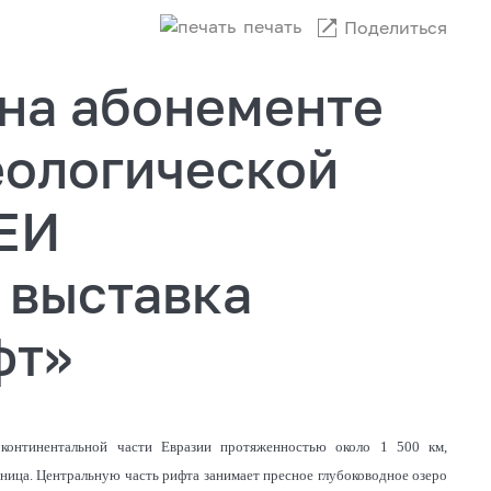
печать
Поделиться
 на абонементе
еологической
ЕИ
 выставка
фт»
 континентальной части Евразии протяженностью около 1 500 км,
аница. Центральную часть рифта занимает пресное глубоководное озеро