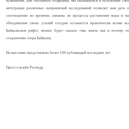
вулканизма, или глубинной геофизики, мы оказываемся в положении сле
интеграция различных направлений исследований позволит нам дать о
соотношение во времени, связаны ли процессы растяжения коры и ма
объединения своих усилий сегодня осознается практически всеми исс
Байкальском рифте, можно будет сказать «мы знаем, как и почему о
сохранению озера Байкала).
На выставке представлено более 100 публикаций последних лет.
Пресс-служба Роснедр.