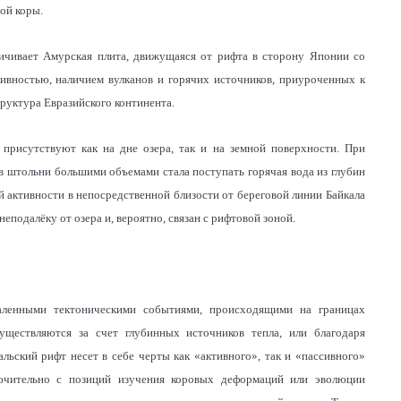
ой коры.
аничивает Амурская плита, движущаяся от рифта в сторону Японии со
тивностью, наличием вулканов и горячих источников, приуроченных к
труктура Евразийского континента.
 присутствуют как на дне озера, так и на земной поверхности. При
в штольни большими объемами стала поступать горячая вода из глубин
й активности в непосредственной близости от береговой линии Байкала
подалёку от озера и, вероятно, связан с рифтовой зоной.
аленными тектоническими событиями, происходящими на границах
уществляются за счет глубинных источников тепла, или благодаря
льский рифт несет в себе черты как «активного», так и «пассивного»
ключительно с позиций изучения коровых деформаций или эволюции