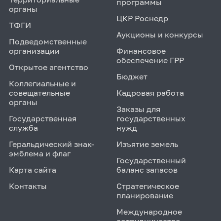
программы
органы
ЦКР Роснедр
ТФГИ
Аукционы и конкурсы
Подведомственные
организации
Финансовое
обеспечение ГРР
Открытое агентство
Бюджет
Коллегиальные и
совещательные
Кадровая работа
органы
Заказы для
Государственная
государственных
служба
нужд
Геральдический знак-
Изъятие земель
эмблема и флаг
Государственный
Карта сайта
баланс запасов
Контакты
Стратегическое
планирование
Международное
сотрудничество