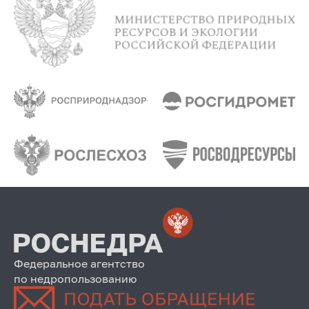
Федеральное агентство
по недропользованию