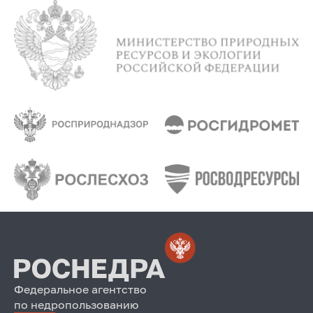
Федеральное агентство
по недропользованию