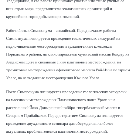
Традиционно, в его работе принимают участие известные ученые со
всех стран мира, представители геологических организаций и
крупнейших горнодобывающих компаний.
Рабочий язык Симпозиума – английский. Перед началом работы
Симпозиума планируется проведение геологических экскурсий на
медно-никелевые месторождения и вулканогенные комплексы
Норильского района, на клинопироксенит-дунитовый массив Кондер на
Алданском щите и связанные с ним платиновые месторождения, на
хромитовые месторождения офиолитового массива Рай-Из на полярном
Урале, на колчеданные месторождения Южного Урала.
После Симпозиума планируется проведение геологических экскурсий
на массивы и месторождения Платиноносного пояса Урала и на
расслоенный Йоко-Довыренский габбро-гипербазитовый массив в
Северном Прибайкалье. Перед открытием Симпозиума планируется
проведение двухдневного семинара для обсуждения наиболее
актуальных проблем генезиса платиновых месторождений.