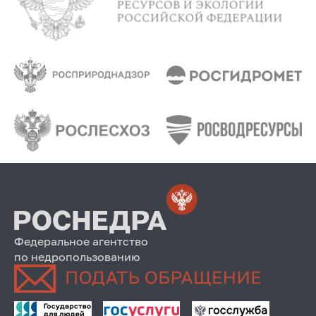
Федеральное агентство
по недропользованию