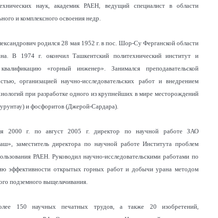
ехнических наук, академик РАЕН, ведущий специалист в области
ного и комплексного освоения недр.
ександрович родился 28 мая 1952 г. в пос. Шор-Су Ферганской области
ана. В 1974 г. окончил Ташкентский политехнический институт и
 квалификацию «горный инженер». Занимался преподавательской
остью, организацией научно-исследовательских работ и внедрением
хнологий при разработке одного из крупнейших в мире месторождений
урунтау) и фосфоритов (Джерой-Сардара).
ля 2000 г. по август 2005 г. директор по научной работе ЗАО
аш», заместитель директора по научной работе Института проблем
ользования РАЕН. Руководил научно-исследовательскими работами по
ю эффективности открытых горных работ и добычи урана методом
ого подземного выщелачивания.
олее 150 научных печатных трудов, а также 20 изобретений,