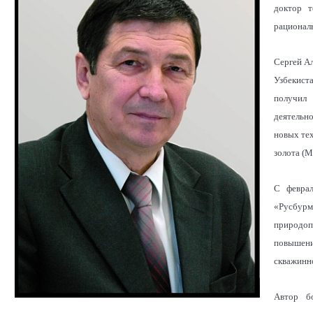
доктор т
рациональ
Сергей Ал
Узбекист
получил
деятельн
новых те
золота (М
С февра
«Русбурм
природоп
повышени
скважинн
Автор б