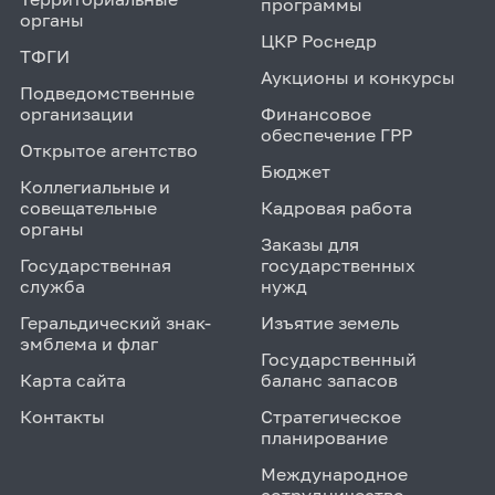
программы
органы
ЦКР Роснедр
ТФГИ
Аукционы и конкурсы
Подведомственные
организации
Финансовое
обеспечение ГРР
Открытое агентство
Бюджет
Коллегиальные и
совещательные
Кадровая работа
органы
Заказы для
Государственная
государственных
служба
нужд
Геральдический знак-
Изъятие земель
эмблема и флаг
Государственный
Карта сайта
баланс запасов
Контакты
Стратегическое
планирование
Международное
сотрудничество