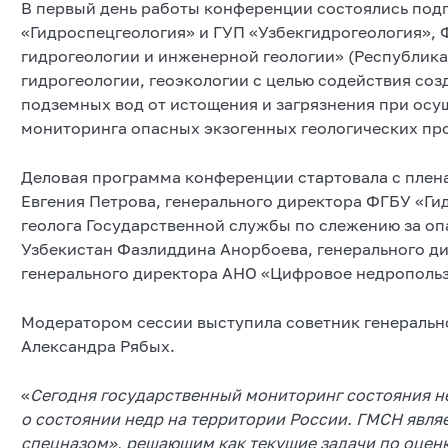
В первый день работы конференции состоялись по
«Гидроспецгеология» и ГУП «Узбекгидрогеология», 
гидрогеологии и инженерной геологии» (Республика
гидрогеологии, геоэкологии с целью содействия со
подземных вод от истощения и загрязнения при ос
мониторинга опасных экзогенных геологических пр
Деловая программа конференции стартовала с плен
Евгения Петрова, генерального директора ФГБУ «Ги
геолога Государственной службы по слежению за о
Узбекистан Фазлиддина Анорбоева, генерального д
генерального директора АНО «Цифровое недрополь
Модератором сессии выступила советник генеральн
Александра Рябых.
«
Сегодня государственный мониторинг состояния 
о состоянии недр на территории России. ГМСН явля
спецназом», решающим как текущие задачи по оцен