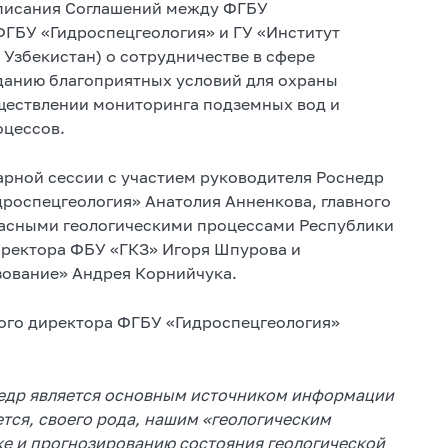
дписания Соглашений между ФГБУ
ФГБУ «Гидроспецгеология» и ГУ «Институт
 Узбекистан) о сотрудничестве в сфере
зданию благоприятных условий для охраны
уществлении мониторинга подземных вод и
оцессов.
арной сессии с участием руководителя Роснедр
дроспецгеология» Анатолия Анненкова, главного
пасными геологическими процессами Республики
иректора ФБУ «ГКЗ» Игоря Шпурова и
зование» Андрея Корнийчука.
ого директора ФГБУ «Гидроспецгеология»
недр является основным источником информации
ется, своего рода, нашим «геологическим
ке и прогнозированию состояния геологической