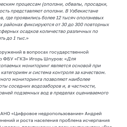
еским процессам (оползни, обвалы, просадки,
ость представляют оползни. В Узбекистане
в, где проявились более 12 тысяч оползневых
ых районах фиксируются от 30 до 300 повторных
сферных осадков количество различных по
ь до 1 тыс.
»
оружений в вопросах государственной
р ФБУ «ГКЗ» Игорь Шпуров: «
Для
копаемых мониторинг является основой при
атегориям и система контроля за качеством.
нного мониторинга позволяют наиболее
ты соседних водозаборов и, в частности,
ровней подземных вод в пределах оцениваемого
р АНО «Цифровое недропользование» Андрей
енений и роста населения проблема исчерпания
 уровень практически на всех континентах: «Все