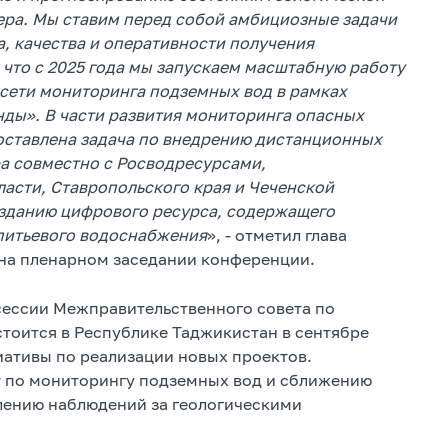
тера. Мы ставим перед собой амбициозные задачи
а, качества и оперативности получения
что с 2025 года мы запускаем масштабную работу
сети мониторинга подземных вод в рамках
нды». В части развития мониторинга опасных
оставлена задача по внедрению дистанционных
ра совместно с Росводресурсами,
асти, Ставропольского края и Чеченской
озданию цифрового ресурса, содержащего
питьевого водоснабжения
», - отметил глава
 на пленарном заседании конференции.
 сессии Межправительственного совета по
стоится в Республике Таджикистан в сентябре
иативы по реализации новых проектов.
т по мониторингу подземных вод и сближению
лению наблюдений за геологическими