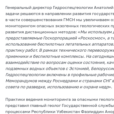
Генеральный директор Гидроспецгеологии Анатолий 
задачи решаются в направлении развития государст
в части совершенствования ГМСН мы увеличиваем о
мониторингом опасных экзогенных геологических пр
развития дистанционных методов: «
Мы используем 
предоставляемые Госкорпорацией «Роскосмос», а т
использование беспилотных летательных аппаратов.
практику работ. В рамках технического перевоору
приемники и беспилотные комплексы. На сегодняш
взаимодействие по вопросам оценки состояния, кач
подземных водных объектов с Эстонией, Белорусси
Гидроспецгеологии включены в профильные рабочие
Меморандумов между Роснедрами и странами СНГ в
совета по разведке, использованию и охране недр
».
Практики ведения мониторинга за опасными геолог
представил главный геолог Государственной служб
процессами Республики Узбекистан Фазлиддин Анор