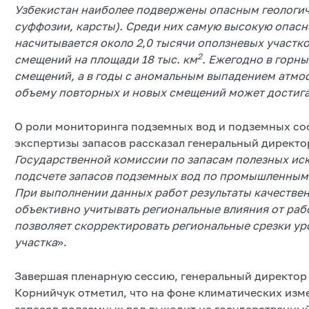
Узбекистан наиболее подвержены опасным геологич
суффозии, карсты). Среди них самую высокую опасн
насчитывается около 2,0 тысячи оползневых участко
2
смещений на площади 18 тыс. км
. Ежегодно в горн
смещений, а в годы с аномальным выпадением атмо
объему повторных и новых смещений может достигат
О роли мониторинга подземных вод и подземных со
экспертизы запасов рассказал генеральный директо
Государственной комиссии по запасам полезных ис
подсчете запасов подземных вод по промышленным к
При выполнении данных работ результаты качестве
объективно учитывать региональные влияния от рабо
позволяет скорректировать региональные срезки у
участка
».
Завершая пленарную сессию, генеральный директо
Корнийчук отметил, что на фоне климатических изм
запасов подземных вод выходит на государственный