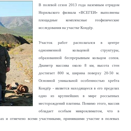
В полевой сезон 2013 года наземным отрядом
Норильского филиала «ВСЕГЕИ» выполнены
площадные комплексные геофизические
исследования на участке Кондёр.
Участок работ располагался в центре
одноименной кольцевой структуры,
образованной беспрерывным кольцом сопок.
Диаметр массива около 8 км, высота стен
достигает 800 м, ширина поверху 20-50 м.
Основной уникальной особенностью хребта
Кондёр - является находящееся в его пределах
одно из крупнейших в мире россыпных
месторождений платины. Помимо этого, массив
обладает особым микроклиматом, что в
рах и отмечено всеми участниками, принявшими участие в полевых