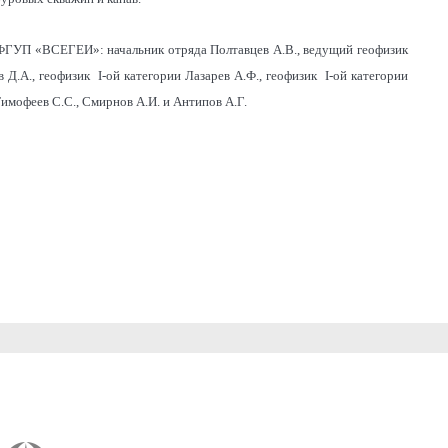
 ФГУП «ВСЕГЕИ»: начальник отряда Полтавцев А.В., ведущий геофизик
 Д.А., геофизик I-ой категории Лазарев А.Ф., геофизик I-ой категории
Тимофеев С.С., Смирнов А.И. и Антипов А.Г.