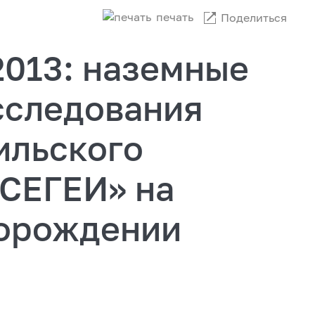
печать
Поделиться
2013: наземные
сследования
ильского
СЕГЕИ» на
торождении