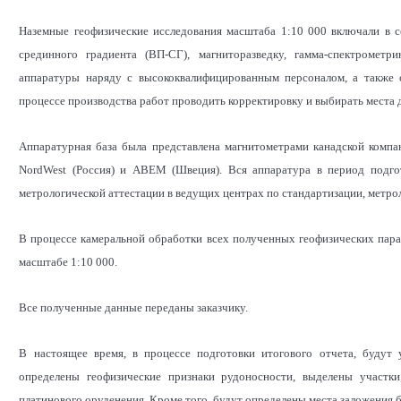
Наземные геофизические исследования масштаба 1:10 000 включали в 
срединного градиента (ВП-СГ), магниторазведку, гамма-спектромет
аппаратуры наряду с высококвалифицированным персоналом, а также о
процессе производства работ проводить корректировку и выбирать места 
Аппаратурная база была представлена магнитометрами канадской компа
NordWest (Россия) и ABEM (Швеция). Вся аппаратура в период подг
метрологической аттестации в ведущих центрах по стандартизации, метр
В процессе камеральной обработки всех полученных геофизических пар
масштабе 1:10 000.
Все полученные данные переданы заказчику.
В настоящее время, в процессе подготовки итогового отчета, будут
определены геофизические признаки рудоносности, выделены участк
платинового оруденения. Кроме того, будут определены места заложения 