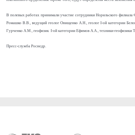
В полевых работах принимали участие сотрудники Норильского филиала
Ромашко В.В., ведущий геолог Онищенко А.Н., геолог I-ой категории Белов
Гурченко А.М., геофизик I-ой категории Ефимов А.А., техники-геофизики 
Пресс-служба Роснедр.