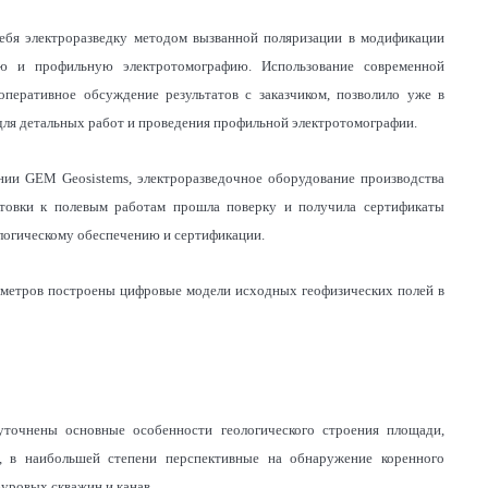
себя электроразведку методом вызванной поляризации в модификации
рию и профильную электротомографию. Использование современной
перативное обсуждение результатов с заказчиком, позволило уже в
для детальных работ и проведения профильной электротомографии.
нии GEM Geosistems, электроразведочное оборудование производства
отовки к полевым работам прошла поверку и получила сертификаты
ологическому обеспечению и сертификации.
аметров построены цифровые модели исходных геофизических полей в
 уточнены основные особенности геологического строения площади,
и, в наибольшей степени перспективные на обнаружение коренного
буровых скважин и канав.