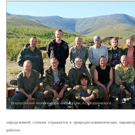
определенной степени отражается в природно-климатических парамет
работах.