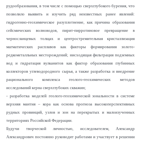
рудообразования, в том числе с помощью сверхглубокого бурения, что
позволило выявить и изучить ряд неизвестных ранее явлений:
гидрогенно-геохимическое разуплотнение, как причина образования
сейсмических волноводов, пирит-пирротиновое превращение в
черносланцевых толщах и центростремительная кристаллизация
магматических расплавов как факторы формирования золото-
редкометалльных месторождений; нисходящая фильтрация подземных
вод и гидратация вулканитов как фактор образования глубинных
коллекторов углеводородного сырья, а также разработка и внедрение
рационального комплекса геолого-геохимических методов
исследований керна сверхглубоких скважин;
- разработка моделей геолого-геохимической зональности в системе
верхняя мантия – кора как основа прогноза высокоперспективных
рудных провинций, узлов и зон на перекрытых и малоизученных
территориях Российской Федерации.
Будучи творческой личностью, исследователем, Александр
Александрович постоянно руководит работами и участвует в решении