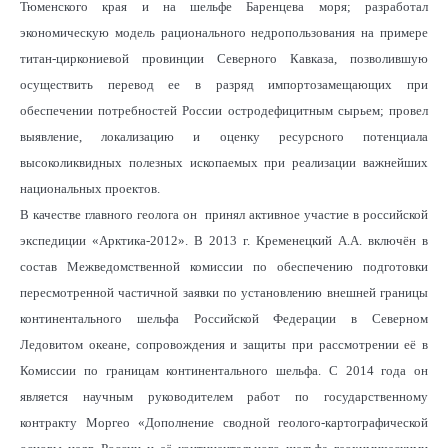
Тюменского края и на шельфе Баренцева моря; разработал
экономическую модель рационального недропользования на примере
титан-циркониевой провинции Северного Кавказа, позволившую
осуществить перевод ее в разряд импортозамещающих при
обеспечении потребностей России остродефицитным сырьем; провел
выявление, локализацию и оценку ресурсного потенциала
высоколиквидных полезных ископаемых при реализации важнейших
национальных проектов.
В качестве главного геолога он принял активное участие в российской
экспедиции «Арктика-2012». В 2013 г. Кременецкий А.А. включён в
состав Межведомственной комиссии по обеспечению подготовки
пересмотренной частичной заявки по установлению внешней границы
континентального шельфа Российской Федерации в Северном
Ледовитом океане, сопровождения и защиты при рассмотрении её в
Комиссии по границам континентального шельфа. С 2014 года он
является научным руководителем работ по государственному
контракту Моргео «Дополнение сводной геолого-картографической