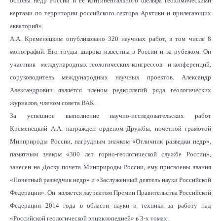
основы недр России и её континентального шельфа геохимическими
картами по территории российского сектора Арктики и прилегающих
акваторий».
А.А. Кременецким опубликовано 320 научных работ, в том числе 8
монографий. Его труды широко известны в России и за рубежом. Он
участник международных геологических конгрессов и конференций,
соруководитель международных научных проектов. Александр
Александрович является членом редколлегий ряда геологических
журналов, членом совета ВАК.
За успешное выполнение научно-исследовательских работ
Кременецкий А.А. награжден орденом Дружбы, почетной грамотой
Минприроды России, нагрудным значком «Отличник разведки недр»,
памятным знаком «300 лет горно-геологической службе России»,
занесен на Доску почета Минприроды России, ему присвоены звания
«Почетный разведчик недр» и «Заслуженный деятель науки Российской
Федерации». Он является лауреатом Премии Правительства Российской
Федерации 2014 года в области науки и техники за работу над
«Российской геологической энциклопедией» в 3-х томах.