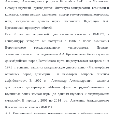
Александр Александрович родился 16 ноября 1941 г. в Махачкале.
Сегодня научный руководитель Института минералогии, геохимии и
кристаллохимии редких элементов, доктор геолого-минералогических
наук, заслуженный деятель науки Российской Федерации А.А.
Кременецкий празднует юбилей.
Все 50 лет его творческой деятельности связаны с ИМГРЭ, в
аспирантуру которого он поступил в 1966 г. после окончания
Воронежского государственного университета. Первым
самостоятельным исследованием А.А. Кременецкого было изучение
докембрийских пород Балтийского щита, по результатам которого он в
1975 г. успешно защитил кандидатскую диссертацию «Метаморфизм
основных пород докембрия и некоторые вопросы генезиса
амфиболитов». В 1992 г. Александр Александрович защитил
докторскую диссертацию «Метаморфизм и рудообразование в
глубинных зонах земной коры (по данным глубоких и сверхглубоких
скважин)». В период с 2001 по 2014 год Александр Александрович
Кременецкий возглавлял ИМГРЭ.
А.А. Кременецкий является известным ученым в области геохимии,