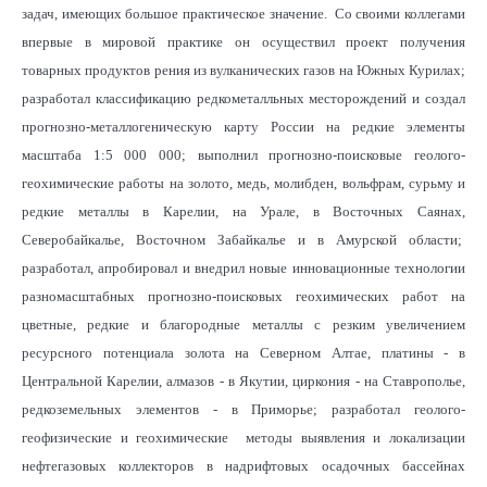
задач, имеющих большое практическое значение. Со своими коллегами
впервые в мировой практике он осуществил проект получения
товарных продуктов рения из вулканических газов на Южных Курилах;
разработал классификацию редкометалльных месторождений и создал
прогнозно-металлогеническую карту России на редкие элементы
масштаба 1:5 000 000; выполнил прогнозно-поисковые геолого-
геохимические работы на золото, медь, молибден, вольфрам, сурьму и
редкие металлы в Карелии, на Урале, в Восточных Саянах,
Северобайкалье, Восточном Забайкалье и в Амурской области;
разработал, апробировал и внедрил новые инновационные технологии
разномасштабных прогнозно-поисковых геохимических работ на
цветные, редкие и благородные металлы с резким увеличением
ресурсного потенциала золота на Северном Алтае, платины - в
Центральной Карелии, алмазов - в Якутии, циркония - на Ставрополье,
редкоземельных элементов - в Приморье; разработал геолого-
геофизические и геохимические методы выявления и локализации
нефтегазовых коллекторов в надрифтовых осадочных бассейнах