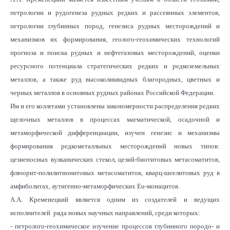
петрологии и рудогенеза рудных редких и рассеянных элементов,
петрологии глубинных пород, генезиса рудных месторождений и
механизмов их формирования, геолого-геохимических технологий
прогноза и поиска рудных и нефтегазовых месторождений, оценки
ресурсного потенциала стратегических редких и редкоземельных
металлов, а также руд высоколиквидных благородных, цветных и
черных металлов в основных рудных районах Российской Федерации.
Им и его коллегами установлены закономерности распределения редких
щелочных металлов в процессах магматической, осадочной и
метаморфической дифференциации, изучен генезис и механизмы
формирования редкометалльных месторождений новых типов:
цезиеносных вулканических стекол, цезий-биотитовых метасоматитов,
флюорит-полилитионитовых метасоматитов, кварц-шеелитовых руд в
амфиболитах, аутигенно-метаморфических Eu-монацитов.
А.А. Кременецкий является одним из создателей и ведущих
исполнителей ряда новых научных направлений, среди которых:
- петролого-геохимическое изучение процессов глубинного породо- и