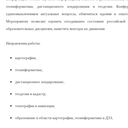
геоинформатики, дистанционного зондирования и геодезии. Конф
единомышленников актуальные вопросы, обменяться идеями и опыто
Мероприятие позволит оценить сегодняшнее состояние российской
образовательных дисциплин, наметить векторы их движения.
Направления работы:
картография;
геоинформатика;
дистанционное зондирование;
геодезия и кадастр;
топография и навигация;
образование в области картографии, геоинформатики и ДЗЗ;