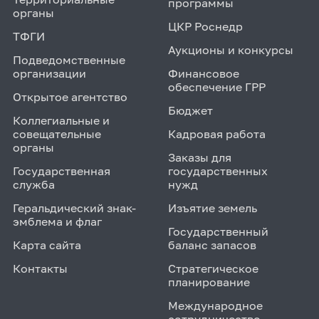
программы
органы
ЦКР Роснедр
ТФГИ
Аукционы и конкурсы
Подведомственные
организации
Финансовое
обеспечение ГРР
Открытое агентство
Бюджет
Коллегиальные и
совещательные
Кадровая работа
органы
Заказы для
Государственная
государственных
служба
нужд
Геральдический знак-
Изъятие земель
эмблема и флаг
Государственный
Карта сайта
баланс запасов
Контакты
Стратегическое
планирование
Международное
сотрудничество