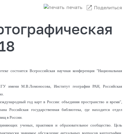
печать
Поделиться
ртографическая
18
отеке состоится Всероссийская научная конференция "Национальная
ГУ имени М.В.Ломоносова, Институт географии РАН, Российская
во.
еждународный год карт в России: объединяя пространство и время",
на Российская государственная библиотека, где находится отдел
лищ в России.
диняющих ученых, практиков и образовательное сообщество. Цель
рактически значимое обсуждение актуальных вопросов картографии,