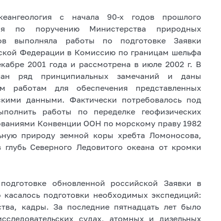
еангеология с начала 90-х годов прошлого
тия по поручению Министерства природных
ов выполняла работы по подготовке Заявки
ской Федерации в Комиссию по границам шельфа
абре 2001 года и рассмотрена в июле 2002 г. В
елан ряд принципиальных замечаний и даны
м работам для обеспечения представленных
скими данными. Фактически потребовалось под
ыполнить работы по переделке геофизических
бованиями Конвенции ООН по морскому праву 1982
льную природу земной коры хребта Ломоносова,
 глубь Северного Ледовитого океана от кромки
подготовке обновленной российской Заявки в
 касалось подготовки необходимых экспедиций:
тва, кадры. За последние пятнадцать лет было
исследовательских судах, атомных и дизельных