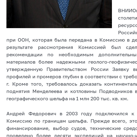
ВНИИОк
столе
ресурс
Россий
при ООН, которая была передана в Комиссию в дек
результате рассмотрения Комиссией был сд
рекомендации по необходимым дополнительны
материалов более надежными геолого-геофизиче
утвержденную Правительством России Заявку в
профилей и промеров глубин в соответствии с тре
г. Кроме того, требовалось доказать континента
поднятия Менделеева и котловины Подводников в
географического шельфа на 1 млн 200 тыс. кв. км.
Андрей Федорович в 2003 году подключился к 
Комиссию по границам шельфа. Прежде всего, это
финансирование, выбор судов, технические средс
проведено более десяти экспедиций на научно-