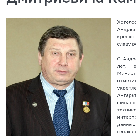
Хотело
Андрея
крепко
славу р
С Андр
лет, 
Минист
отмети
укрепл
Антарк
финан
техни
интер
данны
геолкар