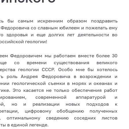
сь бы самым искренним образом поздравить
 Федоровича со славным юбилеем и пожелать ему
го здоровья и еще долгих лет деятельности во
оссийской геологии!
еем Федоровичем мы работаем вместе более 30
еще со времени существования великого
ерства геологии СССР. Особо мне бы хотелось
ть роль Андрея Федоровича в возрождении и
ении геологической съемки в морях и океанах и
тике. Это касается не только обеспечения работ
сированием, современной аппаратурой и
кой, но и реализации новых подходов к
претации, цифровому обобщению полученных
х, оптимальному сведению соседних листов
ты в единой легенде.