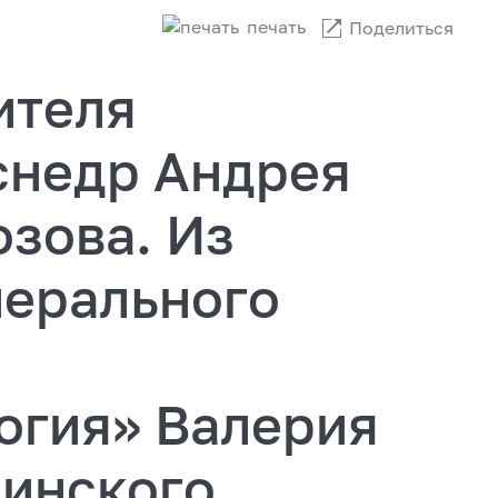
печать
Поделиться
ителя
снедр Андрея
зова. Из
нерального
гия» Валерия
инского