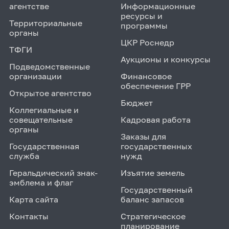
агентстве
Информационные
ресурсы и
Территориальные
программы
органы
ЦКР Роснедр
ТФГИ
Аукционы и конкурсы
Подведомственные
организации
Финансовое
обеспечение ГРР
Открытое агентство
Бюджет
Коллегиальные и
совещательные
Кадровая работа
органы
Заказы для
Государственная
государственных
служба
нужд
Геральдический знак-
Изъятие земель
эмблема и флаг
Государственный
Карта сайта
баланс запасов
Контакты
Стратегическое
планирование