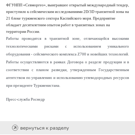
ФГУНПП «Севморгео», выигравшее открытый международный тендер,
приступило к сейсмическим исследованиями 2D/3D транзитной зоны на
21 блоке туркменского сектора Каспийского моря. Предприятие
обладает десятилетним опытом работ в транзитных зонах на
территории России.
Работы проводятся в транзитной зоне, отличающейся высокими
технологическими рисками с использованием уникального
оборудования - сейсмического комплекса Z700 и новейших технологий.
Работы осуществляются в рамках Договора о разделе продукции и в
соответствии с планом разведки, утвержденным Государственным
агентством по управлению и использованию углеводородных ресурсов
при президенте Туркменистана.
Пресс-служба Роснедр
вернуться к разделу