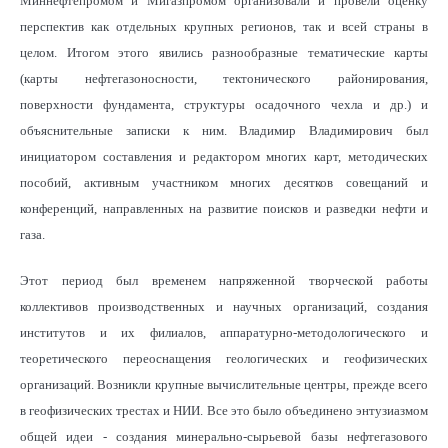
Миннефтепромом и Мигазпромом организовали и провели оценку
перспектив как отдельных крупных регионов, так и всей страны в
целом. Итогом этого явились разнообразные тематические карты
(карты нефтегазоносности, тектонического районирования,
поверхности фундамента, структуры осадочного чехла и др.) и
объяснительные записки к ним. Владимир Владимирович был
инициатором составления и редактором многих карт, методических
пособий, активным участником многих десятков совещаний и
конференций, направленных на развитие поисков и разведки нефти и
газа.
Этот период был временем напряженной творческой работы
коллективов производственных и научных организаций, создания
институтов и их филиалов, аппаратурно-методологического и
теоретического переоснащения геологических и геофизических
организаций. Возникли крупные вычислительные центры, прежде всего
в геофизических трестах и НИИ. Все это было объединено энтузиазмом
общей идеи - создания минерально-сырьевой базы нефтегазового