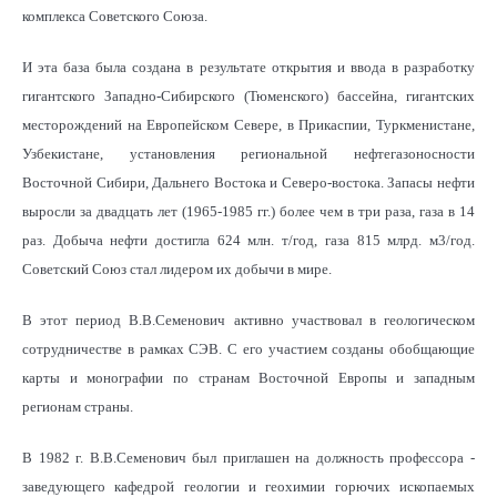
комплекса Советского Союза.
И эта база была создана в результате открытия и ввода в разработку
гигантского Западно-Сибирского (Тюменского) бассейна, гигантских
месторождений на Европейском Севере, в Прикаспии, Туркменистане,
Узбекистане, установления региональной нефтегазоносности
Восточной Сибири, Дальнего Востока и Северо-востока. Запасы нефти
выросли за двадцать лет (1965-1985 гг.) более чем в три раза, газа в 14
раз. Добыча нефти достигла 624 млн. т/год, газа 815 млрд. м3/год.
Советский Союз стал лидером их добычи в мире.
В этот период В.В.Семенович активно участвовал в геологическом
сотрудничестве в рамках СЭВ. С его участием созданы обобщающие
карты и монографии по странам Восточной Европы и западным
регионам страны.
В 1982 г. В.В.Семенович был приглашен на должность профессора -
заведующего кафедрой геологии и геохимии горючих ископаемых