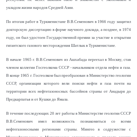
укладом жизни народов Средней Азии.
По итогам работ в Туркменистане В.В.Семенович в 1966 году защитил
докторскую диссертацию в форме научного доклада, а позднее, в 1974
году, он был удостоен Государственной премии за участие в открытии
гигантского газового месторождения Шатлык в Туркменистане.
В начале 1965 г. В.В.Семенович из Ашхабада переехал в Москву, став
членом коллегии Госгеолкома СССР - начальником отдела нефти и газа.
В конце 1965 г. Госгеолком был преобразован в Министерство геологии
СССР, организации которого вели поиски нефти и газа почти на
территории всех нефтегазоносных бассейнов страны от Анадыря до
Предкарпатья и от Кушки до Ямала.
В течение последующих 20 лет работы в Министерстве геологии СССР
В.В.Семенович имел возможность познакомиться со всеми
нефтегазоносными регионами страны. Мингео в содружестве с