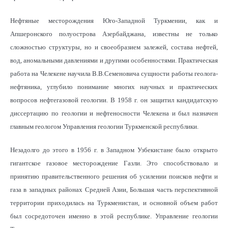
Нефтяные месторождения Юго-Западной Туркмении, как и
Апшеронского полуострова Азербайджана, известны не только
сложностью структуры, но и своеобразием залежей, состава нефтей,
вод, аномальными давлениями и другими особенностями. Практическая
работа на Челекене научила В.В.Семеновича сущности работы геолога-
нефтяника, углубило понимание многих научных и практических
вопросов нефтегазовой геологии. В 1958 г. он защитил кандидатскую
диссертацию по геологии и нефтеносности Челекена и был назначен
главным геологом Управления геологии Туркменской республики.
Незадолго до этого в 1956 г. в Западном Узбекистане было открыто
гигантское газовое месторождение Газли. Это способствовало и
принятию правительственного решения об усилении поисков нефти и
газа в западных районах Средней Азии, Большая часть перспективной
территории приходилась на Туркменистан, и основной объем работ
был сосредоточен именно в этой республике. Управление геологии