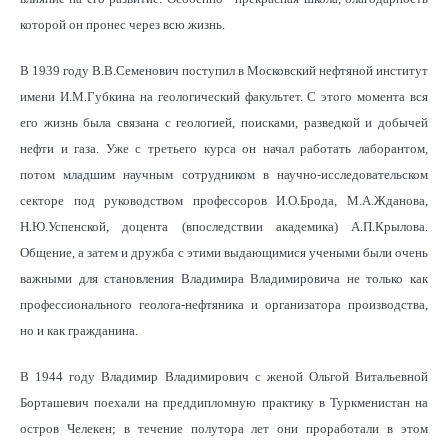
которой он пронес через всю жизнь.
В 1939 году В.В.Семенович поступил в Московский нефтяной институт
имени И.М.Губкина на геологический факультет. С этого момента вся
его жизнь была связана с геологией, поисками, разведкой и добычей
нефти и газа. Уже с третьего курса он начал работать лаборантом,
потом младшим научным сотрудником в научно-исследовательском
секторе под руководством профессоров И.О.Брода, М.А.Жданова,
Н.Ю.Успенской, доцента (впоследствии академика) А.П.Крылова.
Общение, а затем и дружба с этими выдающимися учеными были очень
важными для становления Владимира Владимировича не только как
профессионального геолога-нефтяника и организатора производства,
но и как гражданина.
В 1944 году Владимир Владимирович с женой Ольгой Витальевной
Борташевич поехали на преддипломную практику в Туркменистан на
остров Челекен; в течение полутора лет они проработали в этом