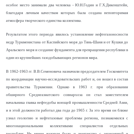
особое место занимали два человека - Ю.Н.Годин и Г.Х.Дикенштейн,
благодаря личным качествам которых была создана неповторимая
атмосфера творческого единства коллектива.
Результатом этого периода явилось установление нефтегазоносности
недр Туркменистана от Каспийского моря до Тянь-Шаня и от Кушки до
Аральского моря и создание фундамента для превращения республики в
один из крупнейших газодобывающих регионов мира.
В 1962-1963 гг. В.В.Семеновича назначили председателем Госкомитета
по координации научно-исследовательских работ и, он вошел в состав
правительства Туркмении. Однако в 1963 г. при образовании
обширного Среднеазиатского совнархоза он стал заместителем
начальника главка нефтедобы воющей промышленности Средней Азии,
и в этой должности работал два года до 1965 г. За это время он ближе
узнал геологию и нефтегазовые проблемы региона, познакомился с
многонациональными коллективами специалистов отдельных
республик. Не менее важным было и знакомство с экономикой и