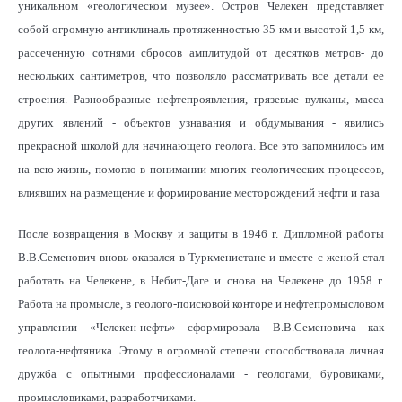
уникальном «геологическом музее». Остров Челекен представляет
собой огромную антиклиналь протяженностью 35 км и высотой 1,5 км,
рассеченную сотнями сбросов амплитудой от десятков метров- до
нескольких сантиметров, что позволяло рассматривать все детали ее
строения. Разнообразные нефтепроявления, грязевые вулканы, масса
других явлений - объектов узнавания и обдумывания - явились
прекрасной школой для начинающего геолога. Все это запомнилось им
на всю жизнь, помогло в понимании многих геологических процессов,
влиявших на размещение и формирование месторождений нефти и газа
После возвращения в Москву и защиты в 1946 г. Дипломной работы
В.В.Семенович вновь оказался в Туркменистане и вместе с женой стал
работать на Челекене, в Небит-Даге и снова на Челекене до 1958 г.
Работа на промысле, в геолого-поисковой конторе и нефтепромысловом
управлении «Челекен-нефть» сформировала В.В.Семеновича как
геолога-нефтяника. Этому в огромной степени способствовала личная
дружба с опытными профессионалами - геологами, буровиками,
промысловиками, разработчиками.