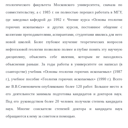
геологического факультета Московского университета, сначала по
совместительству, а с 1985 г. он полностью перешел работать в МГУ,
где заведовал кафедрой до 1992 г. Чтение курса «Основы геологии
горючих ископаемых» и других курсов, постоянное общение с
коллегами преподавателями, аспирантами, студентами явились для него
новой школой. Более глубокое изучение теоретических вопросов
нефтегазовой геологии позволило полнее и глубже понять эту научную
дисциплину, объяснить себе явления, которым не находилось
объяснения раньше. За годы работы в университете он написал (в
соавторстве) учебник «Основы геологии горючих ископаемых» (1987
г.), учебное пособие «Геология горючих ископаемых» (1990 г.). Всего
же В.В.Семеновичем опубликовано более 120 работ. Большое место в
его деятельности занимала подготовка кандидатов и докторов наук.
Под его руководством более 20 человек получили степень кандидата
наук. Многие соискатели степеней доктора и кандидата наук
обращаются к нему за советом и помощью.