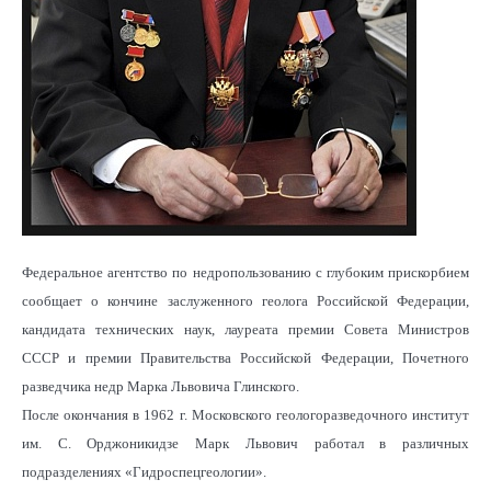
Федеральное агентство по недропользованию с глубоким прискорбием
сообщает о кончине заслуженного геолога Российской Федерации,
кандидата технических наук, лауреата премии Совета Министров
СССР и премии Правительства Российской Федерации, Почетного
разведчика недр Марка Львовича Глинского.
После окончания в 1962 г. Московского геологоразведочного институт
им. С. Орджоникидзе Марк Львович работал в различных
подразделениях «Гидроспецгеологии».