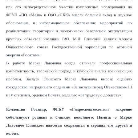
при его непосредственном участии комплексные исследования на
ФГУП «ПО «Маяк» и ОАО «СХК» внесли большой вклад в научное
обоснование и информационное обеспечение мероприятий по
реабилитации территорий и экологически безопасной эксплуатации
крупных объектов изоляции РАО. М.Л. Глинский являлся членом
Общественного совета Государственной корпорации по атомной
энергии «Росатом».
В работе Марка Львовича всегда отличали профессиональная
компетентность, творческий подход и глубокий анализ возникающих
проблем. Заслуги Глинского Марка Львовича высоко оценило
государство, наградив его орденами «За заслуги перед Отечеством» III
и IV степеней, орденом Почета, медалью «За трудовую доблесть».
Коллектив Роснедр, ФГБУ «Гидроспецгеология» искренне
соболезнуют родным и близким покойного. Память о Марке
Львовиче Глинском навсегда сохранится в сердцах его друзей и
коллег.