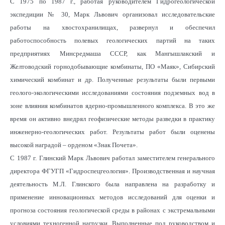
С 1975 по 1987 г., работая руководителем Гидрогеологической
экспедиции № 30, Марк Львович организовал исследовательские
работы на хвостохранилищах, развернул и обеспечил
работоспособность полевых геологических партий на таких
предприятиях Минсредмаша СССР, как Мангышлакский и
Желтоводский горнодобывающие комбинаты, ПО «Маяк», Сибирский
химический комбинат и др. Полученные результаты были первыми
геолого-экологическими исследованиями состояния подземных вод в
зоне влияния комбинатов ядерно-промышленного комплекса. В это же
время он активно внедрял геофизические методы разведки в практику
инженерно-геологических работ. Результаты работ были оценены
высокой наградой – орденом «Знак Почета».
С 1987 г. Глинский Марк Львович работал заместителем генерального
директора ФГУГП «Гидроспецгеология». Производственная и научная
деятельность М.Л. Глинского была направлена на разработку и
применение инновационных методов исследований для оценки и
прогноза состояния геологической среды в районах с экстремальными
условиями техногенной нагрузки. Выполненные под руководством и