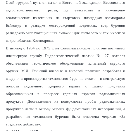
Свой трудовой путь он начал в Восточной экспедиции Всесоюзного
гидрогеологического треста, где участвовал в инженерно-
геологических изысканиях на стартовых площадках космодрома
Байконур и разведке месторождений подземных вод, бурении
разведочно-эксплуатационных скважин для питьевого и технического
водоснабжения Космодрома.
В период с 1964 по 1975 г. на Семипалатинском полигоне возглавлял
инженерную службу Гидрогеологической партии № 27, которая
обеспечивала геологическое обслуживание испытаний ядерного
оружия. М.Л. Глинский впервые в мировой практике разработал и
внедрил в производство технологию бурения скважин в центральную
полость подземного ядерного взрыва с целью получения
образовавшихся в процессе ядерных взрывов радиоактивных
продуктов. Доставленные на поверхность пробы радиоактивных
продуктов легли в основу многих фундаментальных исследований, а
разработанная технология бурения была отмечена медалью «За
трудовую доблесть».