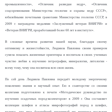
промышленности», «Отличник разведки недр», «Отличник
соцсоревнования Министерства геологии и охраны недр СССР»,
юбилейными почетными грамотами Министерства геологии СССР, в
2009 г. награждена медалями «Заслуженный ветеран ВНИГРИ» и
«Ветеран ВНИГРИ, проработавший более 60 лет в институте».
В сложные времена развития нашей науки, благодаря своему
оптимизму и жизнестойкости, Людмила Павловна своим примером
сумела показать жизненные ориентиры и воспитала в своих учениках
чувство любви к изучению петрографии, минералогии, литологии -
всему тому, чему она посвятила всю свою жизнь.
По сей день Людмила Павловна передаёт молодому энергичному
поколению знания и научный опыт. Ею в соавторстве со своими
коллегами подготовлено к печати «Методическое руководство по
изучению осадочных пород-коллекторов» в 2009 г. Она составляет
коллекции шлифов и атласы микрофотографий пород в шлифах,
надеясь, что весь богатейший изученный ею материал послужит