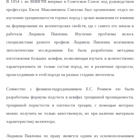
В 1954 г. во ВНИГРИ впервые в Советском Союзе под руководством
профессора Евсея Максимовича Смехова был организован отдел по
изучению трещиноватости горных пород с целью выявления ее влияния
на формирование их коллекторских свойств, где с самого его начала и
работала Людмила Павловна. Изучение проблемы велось
специалистами разного профиля. Людмила Павловна возглавляла
литологические исследования. Ею была разработана методика
изготовления больших шлифов, позволяющая изучать и количественно
характеризовать не только состав пород, но и различные процессы,
происходившие в этой породе на разных стадиях литогенеза.
Совместно с физиком-гидродинамиком Е.С. Роммом ею были
разработаны формулы подсчета в шлифах трещинной проницаемости,
трещинной пористости и плотности трещин, с помощью которых
можно получить не только качественную, но при наличии материала
характеристику коллектора.
Людмила Павловна по праву является одним из основоположников