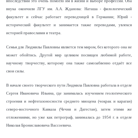
впоследствии это очень помогло им в жизни и выборе профессии. Оба
внука окончили ЛГУ им. А.А. Жданова: Наташа - филологический
факультет и сейчас работает переводчицей в Германии; Юрий -
исторический факультет и занимается также переводами, увлекся
историей православия и театра.
Семья для Людмилы Павловны является тем миром, без которого она не
может обойтись. Другой мир целиком посвящен любимой работе,
научному творчеству, которому она также самозабвенно отдаёт все
свои силы.
В начале своего творческого пути Людмила Павловна работала в отделе
Сергея Ивановича Ильина, где занималась изучением геологического
строения и нефтегазоносности среднего миоцена (чокрак и караган)
северо-восточного Кавказа (Чечня и Дагестан), затем этими же
отложениями, но уже как петрограф, занималась до 1954 г. в отделе
Николая Брониславовича Вассоевича.