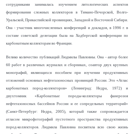
сотрудниками занималась изучением литологических аспектов
формирования сложных коллекторов в Тимано-Печорской, Волго-
Уральской, Прикаспийской провинциях, Западной и Восточной Сибири.
Она - участник многочисленных конференций и докладов, в 1996 г. в
составе советской делегации была на Ходбергской конференции по
карбонатным коллекторам во Франции.
Велико количество публикаций Людмилы Павловны. Она - автор более
60 работ в различных журналах и сборниках, соавтор двух крупных
монографий, являющихся пособием при изучении продуктивных
отложений основных нефтегазоносных провинций России. Это «Атлас
карбонатных пород-коллекторов» (Ленинград: Недра, 1972) и
двухтомник «Карбонатные породы-коллекторы фанерозоя
нефтегазоносных бассейнов России и ее сопредельных территорий»
(Санкт-Петербург: Недра, 2005), который также сопровождается
атласом микрофотографий пустотного пространства продуктивных
пород-коллекторов. Людмила Павловна посвятила всю свою жизнь