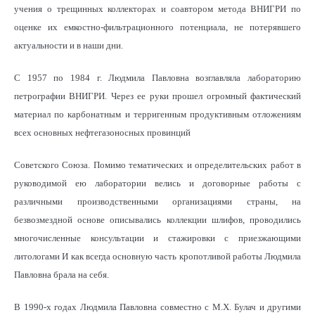
учения о трещинных коллекторах и соавтором метода ВНИГРИ по
оценке их емкостно-фильтрационного потенциала, не потерявшего
актуальности и в наши дни.
С 1957 по 1984 г. Людмила Павловна возглавляла лабораторию
петрографии ВНИГРИ. Через ее руки прошел огромный фактический
материал по карбонатным и терригенным продуктивным отложениям
всех основных нефтегазоносных провинций
Советского Союза. Помимо тематических и определительских работ в
руководимой ею лаборатории велись и договорные работы с
различными производственными организациями страны, на
безвозмездной основе описывались коллекции шлифов, проводились
многочисленные консультации и стажировки с приезжающими
литологами И как всегда основную часть кропотливой работы Людмила
Павловна брала на себя.
В 1990-х годах Людмила Павловна совместно с М.Х. Булач и другими