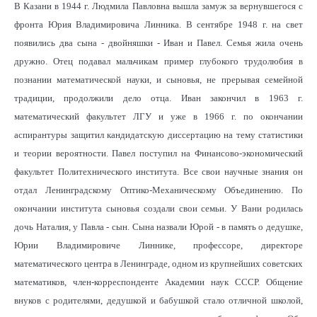
В Казани в 1944 г. Людмила Павловна вышла замуж за вернувшегося с
фронта Юрия Владимировича Линника. В сентябре 1948 г. на свет
появились два сына - двойняшки - Иван и Павел. Семья жила очень
дружно. Отец подавал мальчикам пример глубокого трудолюбия в
познании математической науки, и сыновья, не прерывая семейной
традиции, продолжили дело отца. Иван закончил в 1963 г.
математический факультет ЛГУ и уже в 1966 г. по окончании
аспирантуры защитил кандидатскую диссертацию на тему статистики
и теории вероятности. Павел поступил на Финансово-экономический
факультет Политехнического института. Все свои научные знания он
отдал Ленинградскому Оптико-Механическому Объединению. По
окончании института сыновья создали свои семьи. У Вани родилась
дочь Наталия, у Павла - сын. Сына назвали Юрой - в память о дедушке,
Юрии Владимировиче Линнике, профессоре, директоре
математического центра в Ленинграде, одном из крупнейших советских
математиков, член-корреспонденте Академии наук СССР. Общение
внуков с родителями, дедушкой и бабушкой стало отличной школой,