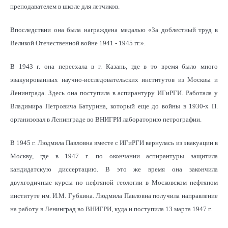
преподавателем в школе для летчиков.
Впоследствии она была награждена медалью «За доблестный труд в
Великой Отечественной войне 1941 - 1945 гг.».
В 1943 г. она переехала в г. Казань, где в то время было много
эвакуированных научно-исследовательских институтов из Москвы и
Ленинграда. Здесь она поступила в аспирантуру ИГиРГИ. Работала у
Владимира Петровича Батурина, который еще до войны в 1930-х П.
организовал в Ленинграде во ВНИГРИ лабораторию петрографии.
В 1945 г. Людмила Павловна вместе с ИГиРГИ вернулась из эвакуации в
Москву, где в 1947 г. по окончании аспирантуры защитила
кандидатскую диссертацию. В это же время она закончила
двухгодичные курсы по нефтяной геологии в Московском нефтяном
институте им. И.М. Губкина. Людмила Павловна получила направление
на работу в Ленинград во ВНИГРИ, куда и поступила 13 марта 1947 г.