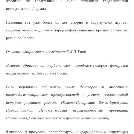
любимой ею Талантливый и очень литологии. трудолюбивый
исследователь, Людмила
Павловна вот уже более 65 лет упорно и скрупулезно изучает
седиментогенез осадочных пород нефтегазоносных провинций многих
регионов России.
Основные направления исследований Л.П. Гмид
Условия образования карбонатных пород-коллекторов фанерозоя
нефтегазоносных бассейнов России.
Роль первичных седиментационных факторов и вторичных
постседиментационных преобразований
с
учетом геологической
истории развития региона (Тимано-Печорская, Волго-Уральская,
Прикаспийская, Лено-Тунгусская нефтегазоносные провинции,
Припятская, Северо-Кавказская нефтегазоносные области).
Факторы и процессы, способствующие формированию структуры