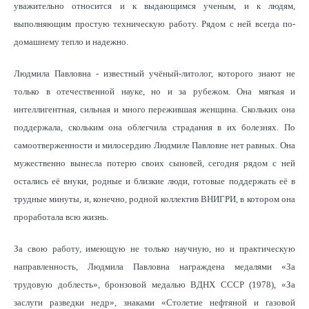
уважительно относится и к выдающимся ученым, и к людям,
выполняющим простую техническую работу. Рядом с ней всегда по-
домашнему тепло и надежно.
Людмила Павловна - известный учёный-литолог, которого знают не
только в отечественной науке, но и за рубежом. Она мягкая и
интеллигентная, сильная и много пережившая женщина. Скольких она
поддержала, скольким она облегчила страдания в их болезнях. По
самоотверженности и милосердию Людмиле Павловне нет равных. Она
мужественно вынесла потерю своих сыновей, сегодня рядом с ней
остались её внуки, родные и близкие люди, готовые поддержать её в
трудные минуты, и, конечно, родной коллектив ВНИГРИ, в котором она
проработала всю жизнь.
За свою работу, имеющую не только научную, но и практическую
направленность, Людмила Павловна награждена медалями «За
трудовую доблесть», бронзовой медалью ВДНХ СССР (1978), «За
заслуги разведки недр», знаками «Столетие нефтяной и газовой