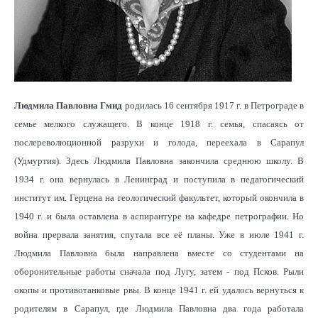
Людмила Павловна Гмид
родилась 16 сентября 1917 г. в Петрограде в
семье мелкого служащего. В конце 1918 г. семья, спасаясь от
послереволюционной разрухи и голода, переехала в Сарапул
(Удмуртия). Здесь Людмила Павловна закончила среднюю школу. В
1934 г. она вернулась в Ленинград и поступила в педагогический
институт им. Герцена на геологический факультет, который окончила в
1940 г. и была оставлена в аспирантуре на кафедре петрографии. Но
война прервала занятия, спутала все её планы. Уже в июле 1941 г.
Людмила Павловна была направлена вместе со студентами на
оборонительные работы сначала под Лугу, затем - под Псков. Рыли
окопы и противотанковые рвы. В конце 1941 г. ей удалось вернуться к
родителям в Сарапул, где Людмила Павловна два года работала