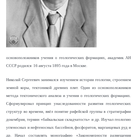
основоположников учения о геологических формациях, академик АН
СССР родился 16 августа 1895 года в Москве.
Николай Сергеевич занимался изучением истории геологии, строением
земной коры, тектоникой древних плит. Один из основоположников
метода тектонического анализа и учения o геологических формациях.
Cформулировал принцип унаследованности развития геологических
структур во времени, ввёл понятие рифейской группы в стратиграфии
докембрия, термин «байкальская складчатость» и др. Изучал геологию
угленосных и нефтеносных бассейнов, фосфоритов, марганцевых руд и
др. Начал составлять монографию «Закономерности размещения