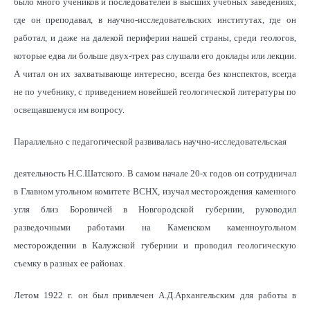
было много учеников и последователей в высших учебных заведениях,
где он преподавал, в научно-исследовательских институтах, где он
работал, и даже на далекой периферии нашей страны, среди геологов,
которые едва ли больше двух-трех раз слушали его доклады или лекции.
А читал он их захватывающе интересно, всегда без конспектов, всегда
не по учебнику, с приведением новейшей геологической литературы по
освещавшемуся им вопросу.
Параллельно с педагогической развивалась научно-исследовательская
деятельность Н.С.Шатского. В самом начале 20-х годов он сотрудничал
в Главном угольном комитете ВСНХ, изучал месторождения каменного
угля близ Боровичей в Новгородской губернии, руководил
разведочными работами на Каменском каменноугольном
месторождении в Калужской губернии и проводил геологическую
съемку в разных ее районах.
Летом 1922 г. он был привлечен А.Д.Архангельским для работы в