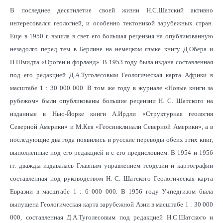
В последнее десятилетие своей жизни Н.С.Шатский активно
интересовался геологией, и особенно тектоникой зарубежных стран.
Еще в 1950 г. вышла в свет его большая рецензия на опубликованную
незадолго перед тем в Берлине на немецком языке книгу Д.Обера и
П.Шмидта «Ороген и форланд». В 1953 году была издана составленная
под его редакцией Д.А.Туголесовым Геологическая карта Африки в
масштабе 1 : 30 000 000. В том же году в журнале «Новые книги за
рубежом» были опубликованы большие рецензии Н. С. Шатского на
изданные в Нью-Йорке книги А.Ирдли «Структурная геология
Северной Америки» и М.Кея «Геосинклинали Северной Америки», а в
последующие два года появились и русские переводы обеих этих книг,
выполненные под его редакцией и с его предисловием. В 1954 и 1956
гг. дважды издавалась Главным управлением геодезии и картографии
составленная под руководством Н. С. Шатского Геологическая карта
Евразии в масштабе 1 : 6 000 000. В 1956 году Учпедгизом была
выпущена Геологическая карта зарубежной Азии в масштабе 1 : 30 000
000, составленная Д.А.Туголесовым под редакцией Н.С.Шатского и