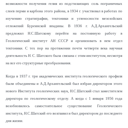
возможности получения гелия из подстилающих соль пограничных
слоев перми и карбона этого района, в 1934 г. участвовал в работах по
изучению стратиграфии, тектоники и угленосности мезозойских
отложений Буреинской впадины. В 1936 г. А.Д.Архангельский
предложил Н.С.Шатскому перейти на постоянную работу в
Геологический институт АН СССР и организовать в нем отдел
тектоники. С тех пор на протяжении почти четверти века научная
деятельность Н. С. Шатского была связана с этим институтом, несмотря
на все его структурные преобразования.
Когда в 1937 г. три академических института геологического профиля
были объединены и А.Д.Архангельский был избран директором этого
нового Института геологических наук, Н.С.Шатский стал заместителем
директора по геологическому отделу. А когда с 1 января 1956 года
возобновилось самостоятельное существование Геологического
института, Н.С.Шатский его возглавил и был директором до последнего
дня жизни.