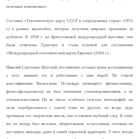
полезных ископаемых».
Составил «Тектоническую карту CCCP и сопредельных стран» (1953
г.) в разных масштабах, которые получили широкое признание за
рубежом. В 1958 г. на Брюссельской международной выставке они
были отмечены Гран-при и стали основой для составления
«Международной тектонической карты Eвропы» (1964 г.).
Николай Сергеевич Шатский, несомненно, оставил яркие воспоминания
у всех знавших его и работавших с ним людей. По старой
классификации Вильгельма Оствальда (немецкого физика-химика,
философа-идеалиста) он был типичным ученым-романтиком, а не
ученым-классиком. Он не писал особенно толстых монографий, он
легко перебрасывался с одной темы на другую, но везде, куда
проникала его творческая мысль, она оставляла глубокий след. К тому
же он всегда был веселым, общительным, остроумным, готовым на
шутливую выходку даже в самой серьезной аудитории. У него всегда