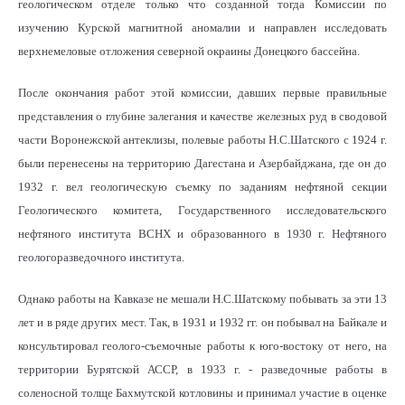
геологическом отделе только что созданной тогда Комиссии по
изучению Курской магнитной аномалии и направлен исследовать
верхнемеловые отложения северной окраины Донецкого бассейна.
После окончания работ этой комиссии, давших первые правильные
представления о глубине залегания и качестве железных руд в сводовой
части Воронежской антеклизы, полевые работы Н.С.Шатского с 1924 г.
были перенесены на территорию Дагестана и Азербайджана, где он до
1932 г. вел геологическую съемку по заданиям нефтяной секции
Геологического комитета, Государственного исследовательского
нефтяного института ВСНХ и образованного в 1930 г. Нефтяного
геологоразведочного института.
Однако работы на Кавказе не мешали Н.С.Шатскому побывать за эти 13
лет и в ряде других мест. Так, в 1931 и 1932 гг. он побывал на Байкале и
консультировал геолого-съемочные работы к юго-востоку от него, на
территории Бурятской АССР, в 1933 г. - разведочные работы в
соленосной толще Бахмутской котловины и принимал участие в оценке