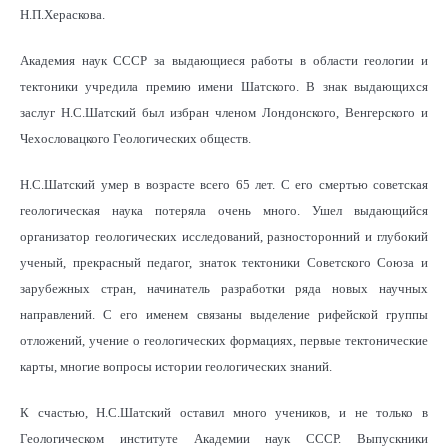
Н.П.Хераскова.
Академия наук СССР за выдающиеся работы в области геологии и
тектоники учредила премию имени Шатского. В знак выдающихся
заслуг Н.С.Шатский был избран членом Лондонского, Bенгерского и
Чехословацкого Геологических обществ.
Н.С.Шатский умер в возрасте всего 65 лет. С его смертью советская
геологическая наука потеряла очень много. Ушел выдающийся
организатор геологических исследований, разносторонний и глубокий
ученый, прекрасный педагог, знаток тектоники Советского Союза и
зарубежных стран, начинатель разработки ряда новых научных
направлений. С его именем связаны выделение рифейской группы
отложений, учение о геологических формациях, первые тектонические
карты, многие вопросы истории геологических знаний.
К счастью, Н.С.Шатский оставил много учеников, и не только в
Геологическом институте Академии наук СССР. Выпускники