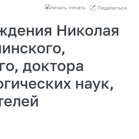
печать
Поделиться
ождения Николая
инского,
го, доктора
гических наук,
телей