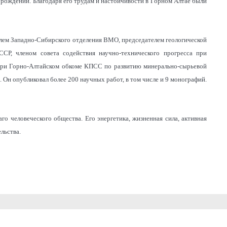
ождений. Благодаря его трудам и настойчивости в Горном Алтае были
елем Западно-Сибирского отделения ВМО, председателем геологической
Р, членом совета содействия научно-технического прогресса при
при Горно-Алтайском обкоме КПСС по развитию минерально-сырьевой
 Он опубликовал более 200 научных работ, в том числе и 9 монографий.
го человеческого общества. Его энергетика, жизненная сила, активная
льства.