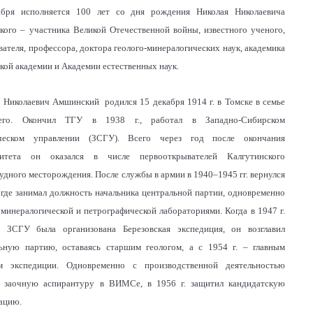
абря исполняется 100 лет со дня рождения Николая Николаевича
ого – участника Великой Отечественной войны, известного ученого,
вателя, профессора, доктора геолого-минералогических наук, академика
кой академии и Академии естественных наук.
 Николаевич Амшинский родился 15 декабря 1914 г. в Томске в семье
его. Окончил ТГУ в 1938 г., работал в Западно-Сибирском
ическом управлении (ЗСГУ). Всего через год после окончания
ситета он оказался в числе первооткрывателей Калгутинского
удного месторождения. После службы в армии в 1940–1945 гг. вернулся
 где занимал должность начальника центральной партии, одновременно
 минералогической и петрографической лабораториями. Когда в 1947 г.
е ЗСГУ была организована Березовская экспедиция, он возглавил
ьную партию, оставаясь старшим геологом, а с 1954 г. – главным
ом экспедиции. Одновременно с производственной деятельностью
л заочную аспирантуру в ВИМСе, в 1956 г. защитил кандидатскую
ацию.