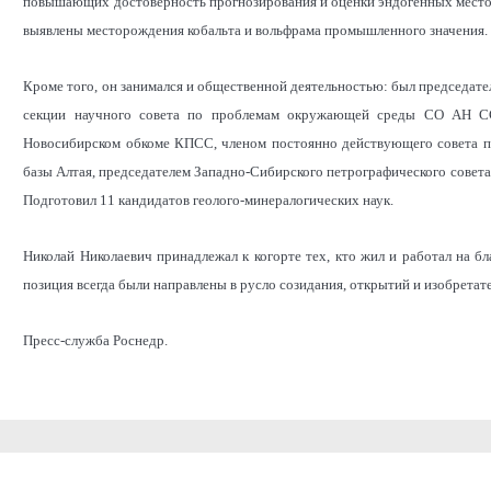
повышающих достоверность прогнозирования и оценки эндогенных местор
выявлены месторождения кобальта и вольфрама промышленного значения.
Кроме того, он занимался и общественной деятельностью: был председат
секции научного совета по проблемам окружающей среды СО АН ССС
Новосибирском обкоме КПСС, членом постоянно действующего совета 
базы Алтая, председателем Западно-Сибирского петрографического совета.
Подготовил 11 кандидатов геолого-минералогических наук.
Николай Николаевич принадлежал к когорте тех, кто жил и работал на бла
позиция всегда были направлены в русло созидания, открытий и изобретате
Пресс-служба Роснедр.