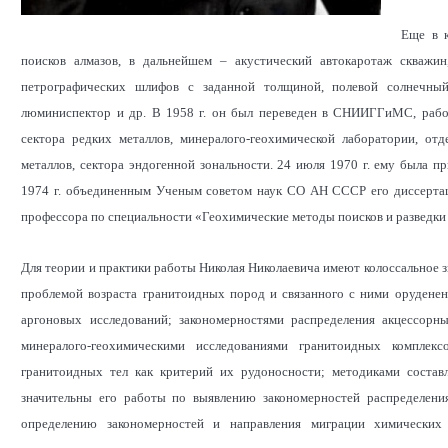
Еще в к
поисков алмазов, в дальнейшем – акустический автокаротаж скважин
петрографических шлифов с заданной толщиной, полевой солнечны
люминиспектор и др. В 1958 г. он был переведен в СНИИГГиМС, рабо
сектора редких металлов, минералого-геохимической лаборатории, от
металлов, сектора эндогенной зональности. 24 июля 1970 г. ему была пр
1974 г. объединенным Ученым советом наук СО АН СССР его диссертаци
профессора по специальности «Геохимические методы поисков и разведк
Для теории и практики работы Николая Николаевича имеют колоссальное з
проблемой возраста гранитоидных пород и связанного с ними оруденен
аргоновых исследований; закономерностями распределения акцессорн
минералого-геохимическими исследованиями гранитоидных комплекс
гранитоидных тел как критерий их рудоносности; методиками состав
значительны его работы по выявлению закономерностей распределени
определению закономерностей и направления миграции химических 