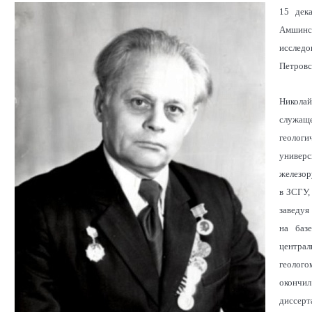
15 дек
Амшинск
исследо
Петровс
Николай
служащ
геолог
универ
железор
в ЗСГУ,
заведуя
на баз
централ
геолог
окончи
диссерт