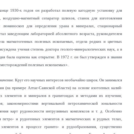
онце 1930-х годов он разработал полевую катодную установку для
, воздушно-магнитный сепаратор шлихов, станок для изготовления
й люминоскоп для определения урана в минералах, стационарный
тал заведующим лабораторией абсолютного возраста, руководителем
дела магматогенных полезных ископаемых, отдела редких и цветных
исуждена ученая степень доктора геолого-минералогических наук, а в
я была оценена как открытие. В 1972 г. он был утвержден в звании
и месторождений полезных ископаемых».
начение. Круг его научных интересов необычайно широк. Он занимался
ия (на примере Алтае-Саянской области) на основе изотопных калий-
ых элементов и минералов в гранитоидах и методами их изучения;
ов; закономерностями вертикальной петрохимической зональности
ления карт рудоносности интрузивных комплексов и т. д. Особенно
я петро- и рудогенных элементов в магматических и рудных телах,
элементов в процессе гранито- и рудообразования, существенно