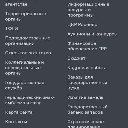
агентстве
Информационные
ресурсы и
Территориальные
программы
органы
ЦКР Роснедр
ТФГИ
Аукционы и конкурсы
Подведомственные
организации
Финансовое
обеспечение ГРР
Открытое агентство
Бюджет
Коллегиальные и
совещательные
Кадровая работа
органы
Заказы для
Государственная
государственных
служба
нужд
Геральдический знак-
Изъятие земель
эмблема и флаг
Государственный
Карта сайта
баланс запасов
Контакты
Стратегическое
планирование