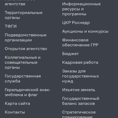
агентстве
Информационные
ресурсы и
Территориальные
программы
органы
ЦКР Роснедр
ТФГИ
Аукционы и конкурсы
Подведомственные
организации
Финансовое
обеспечение ГРР
Открытое агентство
Бюджет
Коллегиальные и
совещательные
Кадровая работа
органы
Заказы для
Государственная
государственных
служба
нужд
Геральдический знак-
Изъятие земель
эмблема и флаг
Государственный
Карта сайта
баланс запасов
Контакты
Стратегическое
планирование