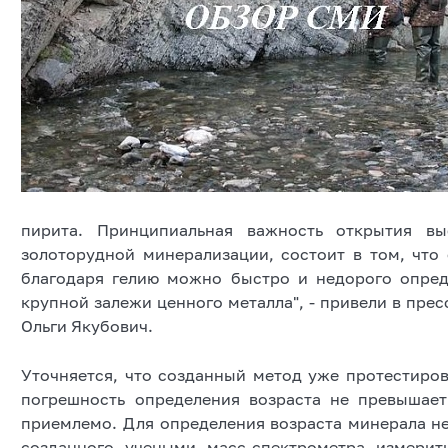
пирита. Принципиальная важность открытия вы
золоторудной минерализации, состоит в том, что 
благодаря гелию можно быстро и недорого опред
крупной залежи ценного металла", - привели в пре
Ольги Якубович.
Уточняется, что созданный метод уже протестиров
погрешность определения возраста не превышае
приемлемо. Для определения возраста минерала н
созданного учеными масс-спектрометра измерит