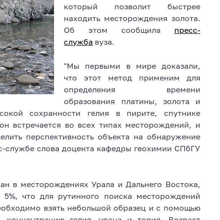
который позволит быстрее
находить месторождения золота.
Об этом сообщила
пресс-
служба
вуза.
"Мы первыми в мире доказали,
что этот метод применим для
определения времени
образования платины, золота и
сокой сохранности гелия в пирите, спутнике
он встречается во всех типах месторождений, и
елить перспективность объекта на обнаружение
сс-службе слова доцента кафедры геохимии СПбГУ
ан в месторождениях Урала и Дальнего Востока,
т 5%, что для рутинного поиска месторождений
еобходимо взять небольшой образец и с помощью
ь концентрацию гелия, урана и тория. Возраст