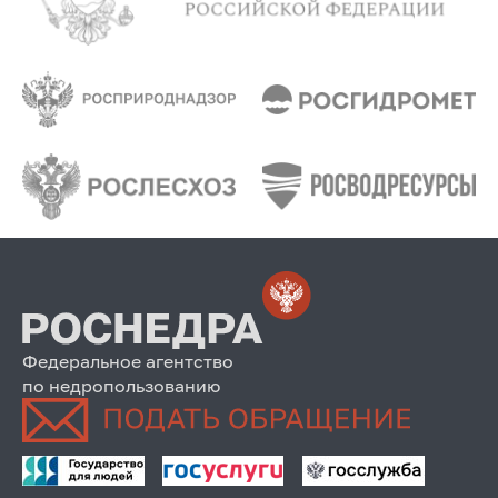
Федеральное агентство
по недропользованию