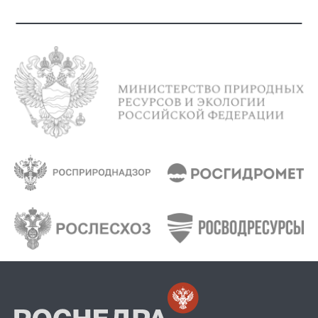
Департамента по недропользованию по
Приволжскому федеральному округу.
13.40-13.50
Вертий Станислав Николаевич, Начальник
Департамента по недропользованию по Северо-
Кавказскому федеральному округу.
13.50-14.00
Распопов Юрий Валентинович, Начальник
Департамента по недропользованию по Южному
федеральному округу.
14.00-14.10
Ефимов Андрей Викторович, и.о. начальника
Департамента по недропользованию по
Центральному федеральному округу.
14.10-14.20
Рыльков Владимир Александрович, Начальник
Департамента по недропользованию на
континентальном шельфом и Мировом океане.