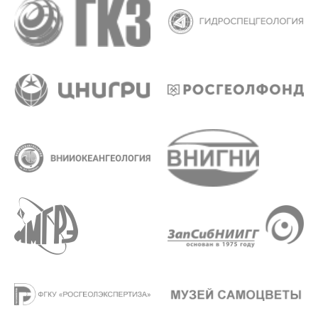
11.45-12.00
Наумов Геннадий Геннадьевич, Начальник Управления
по недропользованию по Республике Саха (Якутия).
12.00-13.00
Перерыв (кофе-брейк на 1 этаже в фойе МПР).
13.00-13.10
Еханин Александр Георгиевич, Начальник
Департамента по недропользованию по Центрально-
Сибирскому округу.
13.10-13.20
Неволько Александр Иванович, Начальник
Департамента по недропользованию по Сибирскому
федеральному округу.
13.20-13.30
Рыльков Сергей Александрович, Начальник
Департамента по недропользованию по Уральскому
федеральному округу.
13.30-13.40
Хамидуллин Владимир Валерьевич, Начальник