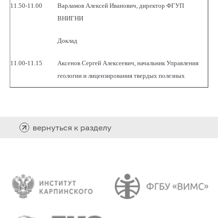
11.50-11.00
Варламов Алексей Иванович, директор ФГУП
ВНИГНИ
Доклад
11.00-11.15
Аксенов Сергей Алексеевич, начальник Управления
геологии и лицензирования твердых полезных
ископаемых
11.15-11.25
Михайлов Борис Константинович, директор ФГУП
ЦНИГРИ
вернуться к разделу
11.25-11.35
Айвазова Марина Анатольевна, начальник Управления
финансово-экономического обеспечения
11.35-11.45
Бойко Александр Витальевич, Начальник
Департамента по недропользованию по
Дальневосточному федеральному округу.