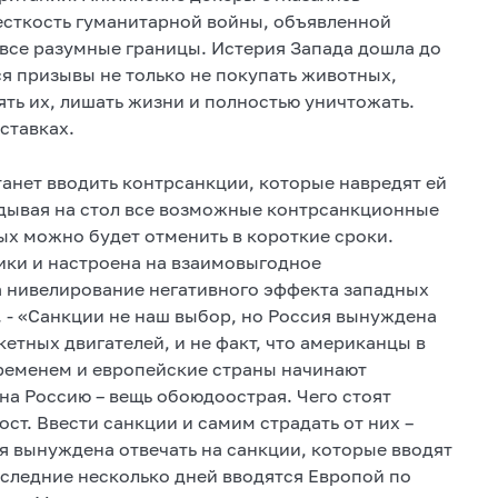
есткость гуманитарной войны, объявленной
все разумные границы. Истерия Запада дошла до
я призывы не только не покупать животных,
ять их, лишать жизни и полностью уничтожать.
ставках.
танет вводить контрсанкции, которые навредят ей
адывая на стол все возможные контрсанкционные
ых можно будет отменить в короткие сроки.
ики и настроена на взаимовыгодное
а нивелирование негативного эффекта западных
в. - «Санкции не наш выбор, но Россия вынуждена
етных двигателей, и не факт, что американцы в
временем и европейские страны начинают
 на Россию – вещь обоюдоострая. Чего стоят
ст. Ввести санкции и самим страдать от них –
сия вынуждена отвечать на санкции, которые вводят
последние несколько дней вводятся Европой по