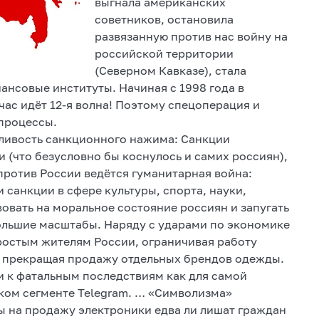
выгнала американских
советников, остановила
развязанную против нас войну на
российской территории
(Северном Кавказе), стала
ансовые институты. Начиная с 1998 года в
час идёт 12-я волна! Поэтому спецоперация и
 процессы.
дливость санкционного нажима: Санкции
 (что безусловно бы коснулось и самих россиян),
против России ведётся гуманитарная война:
 санкции в сфере культуры, спорта, науки,
овать на моральное состояние россиян и запугать
большие масштабы. Наряду с ударами по экономике
простым жителям России, ограничивая работу
 прекращая продажу отдельных брендов одежды.
ти к фатальным последствиям как для самой
ском сегменте Telegram. … «Символизма»
ты на продажу электроники едва ли лишат граждан