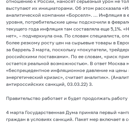
отношению к России, наносят серьезный урон не тол
выступают их инициаторами. Об этом рассказала «И
аналитической компании «Борселл». … Инфляция в 
уровня, потребительские цены подскочили в феврале
текущего года инфляция там составляла еще 5,1%. 
нет», – подчеркнула она. По словам специалиста, о
более резкому росту цен на сырьевые товары в Евро
за баррель 3 марта, поскольку «покупатели, трейде
российскими поставками». По ее словам, «риск при
остается реальной возможностью». В ответ Москва м
«беспрецедентное инфляционное давление на цены 
энергетический кризис», считает аналитик». (Анали
антироссийских санкций, 03.03.22) 3.
Правительство работает и будет продолжать работу
4 марта Государственная Дума приняла первый «ант
граждан в условиях санкций. Пакет мер включает в с