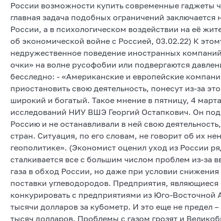
России возможности купить современные гаджеты че
главная задача подобных ограничений заключается 
России, а в психологическом воздействии на её жит
об экономической войне с Россией, 03.02.22) К это
недружественное поведение иностранных компаний
очки» на волне русофобии или подвергаются давлен
бесследно: - «Американские и европейские компан
приостановить свою деятельность, понесут из-за эт
широкий и богатый. Такое мнение в пятницу, 4 мар
исследований НИУ ВШЭ Георгий Остапкович. Он подч
Россию и не останавливали в ней свою деятельность
стран. Ситуация, по его словам, не говорит об их не
геополитике». (Экономист оценил уход из России ря
сталкивается все с большим числом проблем из-за в
газа в обход России, но даже при условии снижени
поставки углеводородов. Предприятия, являющиеся 
конкурировать с предприятиями из Юго-Восточной А
тысячи долларов за кубометр. И это еще не предел 
тысяч долларов. Проблемы с газом грозят и Велико