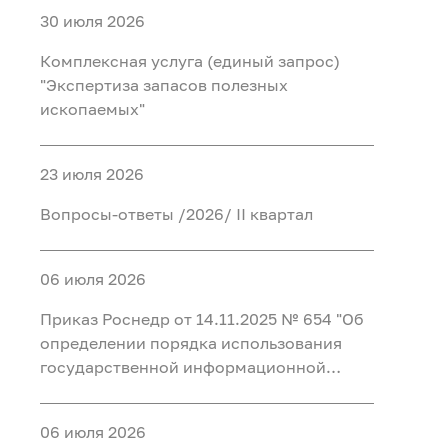
30 июля 2026
Комплексная услуга (единый запрос)
"Экспертиза запасов полезных
ископаемых"
23 июля 2026
Вопросы-ответы /2026/ II квартал
06 июля 2026
Приказ Роснедр от 14.11.2025 № 654 "Об
определении порядка использования
государственной информационной
системы в области противодействия
коррупции "Посейдон" и перечня
06 июля 2026
должностных лиц, уполномоченных на