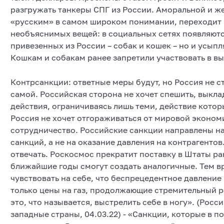
разгружать танкеры СПГ из России. Аморальной и ж
«русским» в самом широком понимании, переходит 
необъяснимых вещей: в социальных сетях появляютс
привезенных из России – собак и кошек – но и усыпл
Кошкам и собакам ранее запретили участвовать в вы
Контрсанкции: ответные меры будут, но Россия не с
самой. Российская сторона не хочет спешить, выкл
действия, ограничиваясь лишь теми, действие котор
Россия не хочет отгораживаться от мировой эконом
сотрудничество. Российские санкции направлены н
санкций, а не на оказание давления на контрагенто
отвечать. Роскосмос прекратит поставку в Штаты рак
ближайшие годы смогут создать аналогичные. Тем 
чувствовать на себе, что беспрецедентное давление
только цены на газ, продолжающие стремительный ро
это, что называется, выстрелить себе в ногу». (Рос
западные страны, 04.03.22) - «Санкции, которые в 