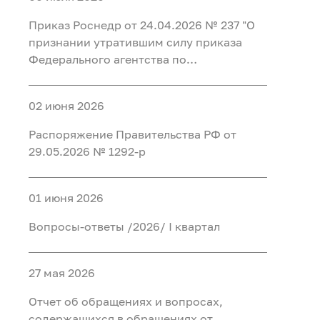
Федеральном агентстве по
регистрации таких уведомлений и
иностранными финансовыми
недропользованию и его
организации проверки содержащихся в
Приказ Роснедр от 24.04.2026 № 237 "О
инструментами"
территориальных органах"
них сведений"
признании утратившим силу приказа
Федерального агентства по
недропользованию от 20 мая 2015 г. №
349 "Об утверждении перечня
02 июня 2026
должностей, при замещении которых
сведения о доходах, расходах, об
Распоряжение Правительства РФ от
имуществе и обязательствах
29.05.2026 № 1292-р
имущественного характера граждан,
замещающих на основании трудового
договора должности в организациях,
01 июня 2026
созданных для выполнения задач,
Вопросы-ответы /2026/ I квартал
поставленных перед Федеральным
агентством по недропользованию, а
также сведения о доходах, расходах, об
27 мая 2026
имуществе и обязательствах
имущественного характера их супруг
Отчет об обращениях и вопросах,
(супругов) и несовершеннолетних детей
содержащихся в обращениях от