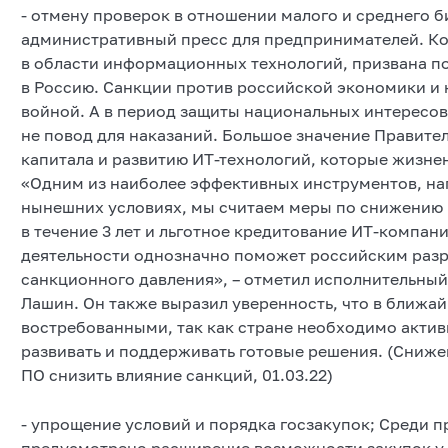
- отмену проверок в отношении малого и среднего 
административный пресс для предпринимателей. К
в области информационных технологий, призвана п
в Россию. Санкции против российской экономики и
войной. А в период защиты национальных интересо
не повод для наказаний. Большое значение Правите
капитала и развитию ИТ-технологий, которые жизне
«Одним из наиболее эффективных инструментов, н
нынешних условиях, мы считаем меры по снижению 
в течение 3 лет и льготное кредитование ИТ-компа
деятельности однозначно поможет российским разр
санкционного давления», – отметил исполнительны
Лашин. Он также выразил уверенность, что в ближа
востребованными, так как стране необходимо актив
развивать и поддерживать готовые решения. (Сниж
ПО снизить влияние санкций, 01.03.22)
- упрощение условий и порядка госзакупок; Среди п
предусмотрено расширение возможности закупок у 