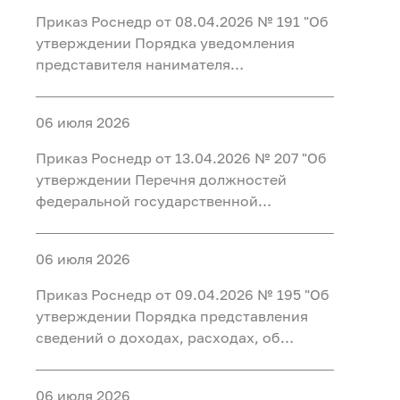
работу с ней в Федеральном агентстве
Приказ Роснедр от 08.04.2026 № 191 "Об
по недропользованию"
утверждении Порядка уведомления
представителя нанимателя
(работодателя) федеральными
государственными гражданскими
06 июля 2026
служащими центрального аппарата
Федерального агентства по
Приказ Роснедр от 13.04.2026 № 207 "Об
недропользованию, федеральными
утверждении Перечня должностей
государственными гражданскими
федеральной государственной
служащими территориальных органов
гражданской службы Федерального
Федерального агентства по
агентства по недропользованию,
недропользованию и работниками
06 июля 2026
замещение которых влечет за собой
организаций, созданных для выполнения
запрет открывать и иметь счета (вклады),
Приказ Роснедр от 09.04.2026 № 195 "Об
задач, поставленных перед
хранить наличные денежные средства и
утверждении Порядка представления
Федеральным агентством по
ценности в иностранных банках,
сведений о доходах, расходах, об
недропользованию, о фактах обращения
расположенных за пределами
имуществе и обязательствах
в целях склонения к совершению
территории Российской Федерации,
имущественного характера в
коррупционных правонарушений,
владеть и (или) пользоваться
06 июля 2026