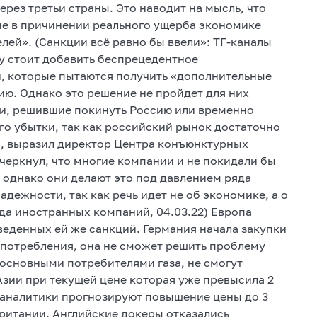
рез третьи страны. Это наводит на мысль, что
не в причинении реального ущерба экономике
елей». (Санкции всё равно бы ввели»: ТГ-каналы
му стоит добавить беспрецедентное
, которые пытаются получить «дополнительные
ию. Однако это решение не пройдет для них
ии, решившие покинуть Россию или временно
ого убытки, так как российский рынок достаточно
та, выразил директор Центра конъюнктурных
еркнул, что многие компании и не покидали бы
, однако они делают это под давлением ряда
надежности, так как речь идет не об экономике, а о
да иностранных компаний, 04.03.22) Европа
веденных ей же санкций. Германия начала закупки
я потребления, она не сможет решить проблему
основными потребителями газа, не смогут
зии при текущей цене которая уже превысила 2
– аналитики прогнозируют повышение цены до 3
британии. Английские докеры отказались