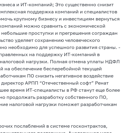
бизнеса и ИТ-компаний; Это существенно снизит
омплексная поддержка компаний и специалистов
омочь крупному бизнесу и инвестициям вернуться
 компаний можно сравнить с экономической
в небольшие проступки и прегрешения сограждан
льство уделяет сохранению человеческого
нно необходимо для успешного развития страны. -
аправленных на поддержку ИТ-компаний в
налоговой нагрузки. Полная отмена уплаты НДФЛ
ний на обеспечение бесперебойной текущей
аботчикам ПО снизить негативное воздействие
й директор АРПП “Отечественный софт” Ренат
йшее время ИТ-специалисты в РФ станут еще более
но продолжать разработку собственного ПО,
ение налоговой нагрузки поможет разработчикам
рочих послаблений в системе госконтрактов,
единственного поставщика. Аналогичная мера