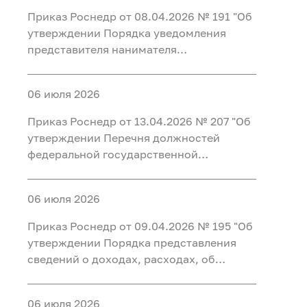
работу с ней в Федеральном агентстве
Приказ Роснедр от 08.04.2026 № 191 "Об
по недропользованию"
утверждении Порядка уведомления
представителя нанимателя
(работодателя) федеральными
государственными гражданскими
06 июля 2026
служащими центрального аппарата
Федерального агентства по
Приказ Роснедр от 13.04.2026 № 207 "Об
недропользованию, федеральными
утверждении Перечня должностей
государственными гражданскими
федеральной государственной
служащими территориальных органов
гражданской службы Федерального
Федерального агентства по
агентства по недропользованию,
недропользованию и работниками
06 июля 2026
замещение которых влечет за собой
организаций, созданных для выполнения
запрет открывать и иметь счета (вклады),
Приказ Роснедр от 09.04.2026 № 195 "Об
задач, поставленных перед
хранить наличные денежные средства и
утверждении Порядка представления
Федеральным агентством по
ценности в иностранных банках,
сведений о доходах, расходах, об
недропользованию, о фактах обращения
расположенных за пределами
имуществе и обязательствах
в целях склонения к совершению
территории Российской Федерации,
имущественного характера в
коррупционных правонарушений,
владеть и (или) пользоваться
06 июля 2026