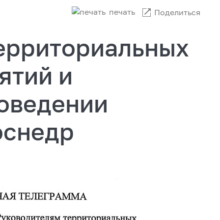
печать
Поделиться
ерриториальных
ятий и
роведении
оснедр