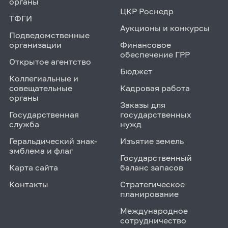
органы
ЦКР Роснедр
ТФГИ
Аукционы и конкурсы
Подведомственные
организации
Финансовое
обеспечение ГРР
Открытое агентство
Бюджет
Коллегиальные и
совещательные
Кадровая работа
органы
Заказы для
Государственная
государственных
служба
нужд
Геральдический знак-
Изъятие земель
эмблема и флаг
Государственный
Карта сайта
баланс запасов
Контакты
Стратегическое
планирование
Международное
сотрудничество