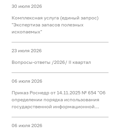
30 июля 2026
Комплексная услуга (единый запрос)
"Экспертиза запасов полезных
ископаемых"
23 июля 2026
Вопросы-ответы /2026/ II квартал
06 июля 2026
Приказ Роснедр от 14.11.2025 № 654 "Об
определении порядка использования
государственной информационной
системы в области противодействия
коррупции "Посейдон" и перечня
06 июля 2026
должностных лиц, уполномоченных на