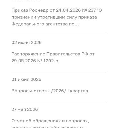
Федеральном агентстве по
регистрации таких уведомлений и
иностранными финансовыми
недропользованию и его
организации проверки содержащихся в
Приказ Роснедр от 24.04.2026 № 237 "О
инструментами"
территориальных органах"
них сведений"
признании утратившим силу приказа
Федерального агентства по
недропользованию от 20 мая 2015 г. №
349 "Об утверждении перечня
02 июня 2026
должностей, при замещении которых
сведения о доходах, расходах, об
Распоряжение Правительства РФ от
имуществе и обязательствах
29.05.2026 № 1292-р
имущественного характера граждан,
замещающих на основании трудового
договора должности в организациях,
01 июня 2026
созданных для выполнения задач,
Вопросы-ответы /2026/ I квартал
поставленных перед Федеральным
агентством по недропользованию, а
также сведения о доходах, расходах, об
27 мая 2026
имуществе и обязательствах
имущественного характера их супруг
Отчет об обращениях и вопросах,
(супругов) и несовершеннолетних детей
содержащихся в обращениях от