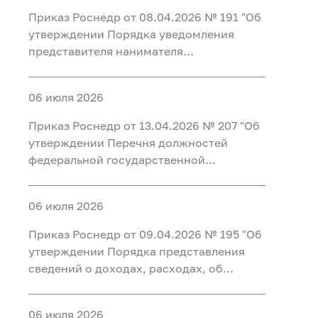
работу с ней в Федеральном агентстве
Приказ Роснедр от 08.04.2026 № 191 "Об
по недропользованию"
утверждении Порядка уведомления
представителя нанимателя
(работодателя) федеральными
государственными гражданскими
06 июля 2026
служащими центрального аппарата
Федерального агентства по
Приказ Роснедр от 13.04.2026 № 207 "Об
недропользованию, федеральными
утверждении Перечня должностей
государственными гражданскими
федеральной государственной
служащими территориальных органов
гражданской службы Федерального
Федерального агентства по
агентства по недропользованию,
недропользованию и работниками
06 июля 2026
замещение которых влечет за собой
организаций, созданных для выполнения
запрет открывать и иметь счета (вклады),
Приказ Роснедр от 09.04.2026 № 195 "Об
задач, поставленных перед
хранить наличные денежные средства и
утверждении Порядка представления
Федеральным агентством по
ценности в иностранных банках,
сведений о доходах, расходах, об
недропользованию, о фактах обращения
расположенных за пределами
имуществе и обязательствах
в целях склонения к совершению
территории Российской Федерации,
имущественного характера в
коррупционных правонарушений,
владеть и (или) пользоваться
06 июля 2026