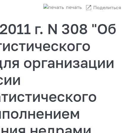
печать
Поделиться
2011 г. N 308 "Об
тистического
для организации
сии
атистического
ыполнением
ания недрами