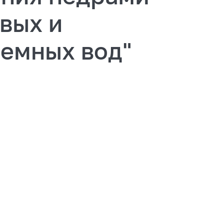
вых и
земных вод"