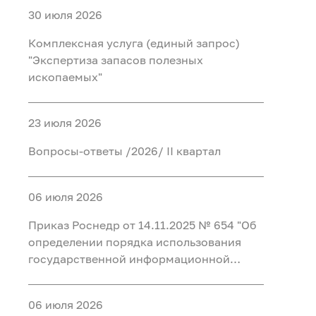
30 июля 2026
Комплексная услуга (единый запрос)
"Экспертиза запасов полезных
ископаемых"
23 июля 2026
Вопросы-ответы /2026/ II квартал
06 июля 2026
Приказ Роснедр от 14.11.2025 № 654 "Об
определении порядка использования
государственной информационной
системы в области противодействия
коррупции "Посейдон" и перечня
06 июля 2026
должностных лиц, уполномоченных на