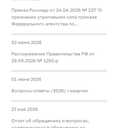
Федеральном агентстве по
регистрации таких уведомлений и
иностранными финансовыми
недропользованию и его
организации проверки содержащихся в
Приказ Роснедр от 24.04.2026 № 237 "О
инструментами"
территориальных органах"
них сведений"
признании утратившим силу приказа
Федерального агентства по
недропользованию от 20 мая 2015 г. №
349 "Об утверждении перечня
02 июня 2026
должностей, при замещении которых
сведения о доходах, расходах, об
Распоряжение Правительства РФ от
имуществе и обязательствах
29.05.2026 № 1292-р
имущественного характера граждан,
замещающих на основании трудового
договора должности в организациях,
01 июня 2026
созданных для выполнения задач,
Вопросы-ответы /2026/ I квартал
поставленных перед Федеральным
агентством по недропользованию, а
также сведения о доходах, расходах, об
27 мая 2026
имуществе и обязательствах
имущественного характера их супруг
Отчет об обращениях и вопросах,
(супругов) и несовершеннолетних детей
содержащихся в обращениях от