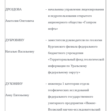
ДРОЗДОВА
-
начальника управления лицензирования
и недропользования открытого
Анатолия Олеговича
акционерного общества «Газпром
нефть»
ДУБРОВИНУ
-
заместителя руководителя по геологии
Курганского филиала федерального
Наталью Васильевну
бюджетного учреждения
«Территориальный фонд геологической
информации по Уральскому
федеральному округу»
ДУХОНИНУ
-
инженера 1 категории отдела
геофизических исследований
Анну Евгеньевну
федерального государственного
унитарного предприятия «Нижне-
Волжский научно-исследовательский