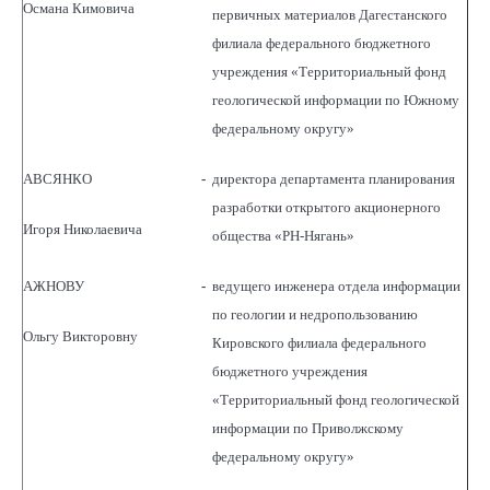
Османа Кимовича
первичных материалов Дагестанского
филиала федерального бюджетного
учреждения «Территориальный фонд
геологической информации по Южному
федеральному округу»
АВСЯНКО
-
директора департамента планирования
разработки открытого акционерного
Игоря Николаевича
общества «РН-Нягань»
АЖНОВУ
-
ведущего инженера отдела информации
по геологии и недропользованию
Ольгу Викторовну
Кировского филиала федерального
бюджетного учреждения
«Территориальный фонд геологической
информации по Приволжскому
федеральному округу»