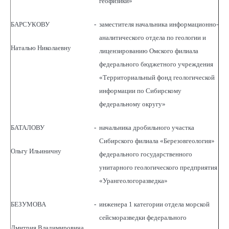
геофизики»
БАРСУКОВУ
-
заместителя начальника информационно-
аналитического отдела по геологии и
Наталью Николаевну
лицензированию Омского филиала
федерального бюджетного учреждения
«Территориальный фонд геологической
информации по Сибирскому
федеральному округу»
БАТАЛОВУ
-
начальника дробильного участка
Сибирского филиала «Березовгеология»
Ольгу Ильиничну
федерального государственного
унитарного геологического предприятия
«Урангеологоразведка»
БЕЗУМОВА
-
инженера 1 категории отдела морской
сейсморазведки федерального
Дмитрия Владимировича