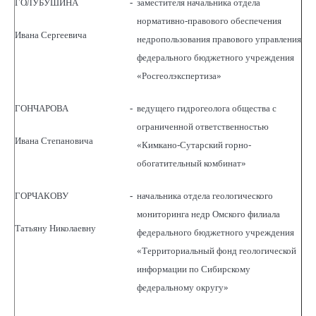
ГОЛУБУШИНА
-
заместителя начальника отдела
нормативно-правового обеспечения
Ивана Сергеевича
недропользования правового управления
федерального бюджетного учреждения
«Росгеолэкспертиза»
ГОНЧАРОВА
-
ведущего гидрогеолога общества с
ограниченной ответственностью
Ивана Степановича
«Кимкано-Сутарский горно-
обогатительный комбинат»
ГОРЧАКОВУ
-
начальника отдела геологического
мониторинга недр Омского филиала
Татьяну Николаевну
федерального бюджетного учреждения
«Территориальный фонд геологической
информации по Сибирскому
федеральному округу»