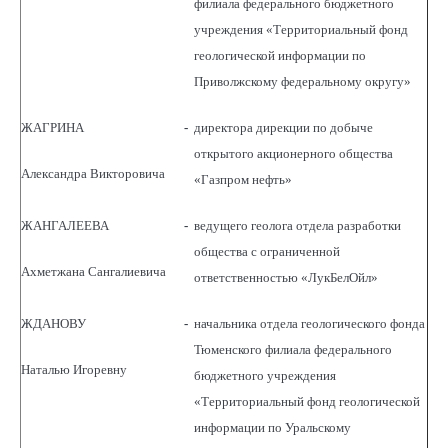
филиала федерального бюджетного
учреждения «Территориальный фонд
геологической информации по
Приволжскому федеральному округу»
ЖАГРИНА
-
директора дирекции по добыче
открытого акционерного общества
Александра Викторовича
«Газпром нефть»
ЖАНГАЛЕЕВА
-
ведущего геолога отдела разработки
общества с ограниченной
Ахметжана Сангалиевича
ответственностью «ЛукБелОйл»
ЖДАНОВУ
-
начальника отдела геологического фонда
Тюменского филиала федерального
Наталью Игоревну
бюджетного учреждения
«Территориальный фонд геологической
информации по Уральскому