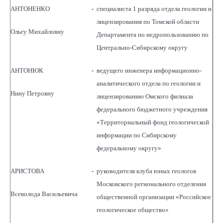
АНТОНЕНКО
-
специалиста 1 разряда отдела геологии и
лицензирования по Томской области
Ольгу Михайловну
Департамента по недропользованию по
Центрально-Сибирскому округу
АНТОНЮК
-
ведущего инженера информационно-
аналитического отдела по геологии и
Нину Петровну
лицензированию Омского филиала
федерального бюджетного учреждения
«Территориальный фонд геологической
информации по Сибирскому
федеральному округу»
АРИСТОВА
-
руководителя клуба юных геологов
Московского регионального отделения
Всеволода Васильевича
общественной организации «Российское
геологическое общество»