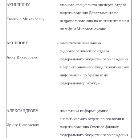
АКИНШИНУ
-
главного специалиста-эксперта отдела
лицензирования Департамента по
Евгению Михайловну
недропользованию на континентальном
шельфе и Мировом океане
АКСЕНОВУ
-
заместителя начальника
гидрогеологического отдела
Анну Викторовну
федерального бюджетного учреждения
«Территориальный фонд геологической
информации по Уральскому
федеральному округу»
АЛЕКСАНДРОВУ
-
начальника информационно-
аналитического отдела по геологии и
Ирину Николаевну
лицензированию Омского филиала
федерального бюджетного учреждения