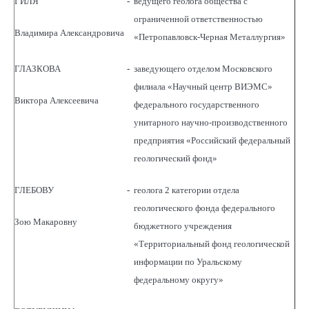
ГИЛЯ
-
ведущего геолога общества с
ограниченной ответственностью
Владимира Александровича
«Петропавловск-Черная Металлургия»
ГЛАЗКОВА
-
заведующего отделом Московского
филиала «Научный центр ВИЭМС»
Виктора Алексеевича
федерального государственного
унитарного научно-производственного
предприятия «Российский федеральный
геологический фонд»
ГЛЕБОВУ
-
геолога 2 категории отдела
геологического фонда федерального
Зою Макаровну
бюджетного учреждения
«Территориальный фонд геологической
информации по Уральскому
федеральному округу»