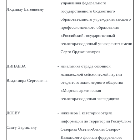
управления федерального
Людмилу Евгеньевну
государственного бюджетного
образовательного учреждения высшего
профессионального образования
«Российский государственный
геологоразведочный университет имени
Серго Орджоникидзе»
ДИНАЕВА
-
начальника отряда сезонной
комплексной сейсмической партии
Владимира Сергеевича
открытого акционерного общества
«Морская арктическая
геологоразведочная экспедиция»
ДОЕВУ
-
инженера 1 категории отдела
информации по территории Республике
Ольгу Эвриковну
Северная Осетия-Алания Северо-
Кавказского филиала федерального