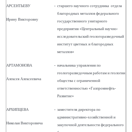
АРСЕНТЬЕВУ
-
старшего научного сотрудника отдела
благородных металлов федерального
Ирину Викторовну
государственного унитарного
предприятия «Центральный научно-
исследовательский геологоразведочный
институт цветных и благородных
металлов»
АРТАМОНОВА
-
начальника управления по
геологоразведочным работам и геологии
Алексея Алексеевича
общества с ограниченной
ответственностью «Газпромнефть-
Развитие»
АРХИПЦЕВА
-
заместителя директора по
административно-хозяйственной и
Николая Викторовича
закупочной деятельности федерального