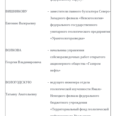
ВИШНЯКОВУ
-
заместителя главного бухгалтера Северо-
Западного филиала «Невскгеология»
Евгению Валерьевну
федерального государственного
унитарного геологического предприятия
«Урангеологоразведка»
ВОЛКОВА
-
начальника управления
сейсморазведочных работ открытого
Георгия Владимировича
акционерного общества «Газпром
нефть»
ВОЛОГОДСКУЮ
-
ведущего инженера отдела
геологической изученности Ямало-
Татьяну Анатольевну
Ненецкого филиала федерального
бюджетного учреждения
«Территориальный фонд геологической
информации по Уральскому