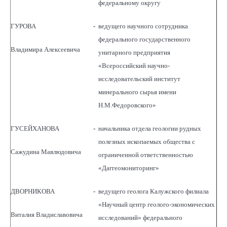
федеральному округу
ГУРОВА
-
ведущего научного сотрудника
федерального государственного
Владимира Алексеевича
унитарного предприятия
«Всероссийский научно-
исследовательский институт
минерального сырья имени
Н.М.Федоровского»
ГУСЕЙХАНОВА
-
начальника отдела геологии рудных
полезных ископаемых общества с
Сажудина Мавлюдовича
ограниченной ответственностью
«Даггеомониторинг»
ДВОРНИКОВА
-
ведущего геолога Калужского филиала
«Научный центр геолого-экономических
Виталия Владиславовича
исследований» федерального