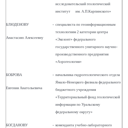
исследовательский геологический
институт им. А.П.Карпинского»
БЛЮДЕНОВУ
-
специалиста по геоинформационным
технологиям 2 категории центра
Анастасию Алексеевну
«Экозонт» федерального
государственного унитарного научно-
производственного предприятия
«Аэрогеология»
БОБРОВА
-
начальника гидрогеологического отдела
Ямало-Ненецкого филиала федерального
Евгения Анатольевича
бюджетного учреждения
«Территориальный фонд геологической
информации по Уральскому
федеральному округу»
БОГДАНОВУ
-
коменданта учебно-лабораторного