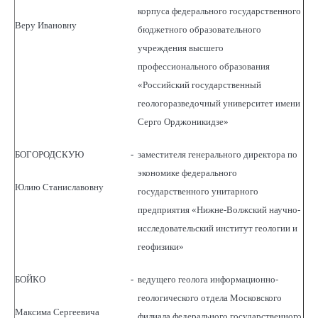
корпуса федерального государственного
Веру Ивановну
бюджетного образовательного
учреждения высшего
профессионального образования
«Российский государственный
геологоразведочный университет имени
Серго Орджоникидзе»
БОГОРОДСКУЮ
-
заместителя генерального директора по
экономике федерального
Юлию Станиславовну
государственного унитарного
предприятия «Нижне-Волжский научно-
исследовательский институт геологии и
геофизики»
БОЙКО
-
ведущего геолога информационно-
геологического отдела Московского
Максима Сергеевича
филиала федерального государственного