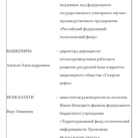
подземных вод федерального
государственного унитарного научно-
производственного предприятия
«Российский федеральный
геологический фонд»
ВАШКЕВИЧА
-
директора дирекции по
геологоразведочным работам и
Алексея Александровича
развитию ресурсной базы открытого
акционерного общества «Газпром
нефть»
ВЕХКАЛАХТИ
-
заместителя руководителя по геологии
Ямало-Ненецкого филиала федерального
Веру Онниевну
бюджетного учреждения
«Территориальный фонд геологической
информации по Уральскому
федеральному округу»