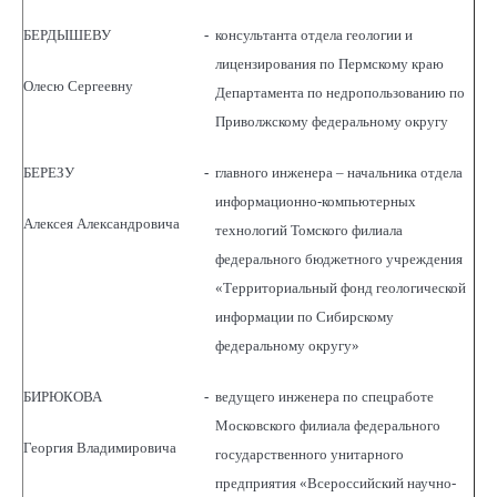
БЕРДЫШЕВУ
-
консультанта отдела геологии и
лицензирования по Пермскому краю
Олесю Сергеевну
Департамента по недропользованию по
Приволжскому федеральному округу
БЕРЕЗУ
-
главного инженера – начальника отдела
информационно-компьютерных
Алексея Александровича
технологий Томского филиала
федерального бюджетного учреждения
«Территориальный фонд геологической
информации по Сибирскому
федеральному округу»
БИРЮКОВА
-
ведущего инженера по спецработе
Московского филиала федерального
Георгия Владимировича
государственного унитарного
предприятия «Всероссийский научно-