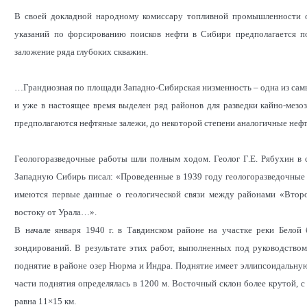
В своей докладной народному комиссару топливной промышленности о
указаний по форсированию поисков нефти в Сибири предполагается п
заложение ряда глубоких скважин.
…Грандиозная по площади Западно-Сибирская низменность – одна из сам
и уже в настоящее время выделен ряд районов для разведки кайно-мезо
предполагаются нефтяные залежи, до некоторой степени аналогичные не
Геологоразведочные работы шли полным ходом. Геолог Г.Е. Рябухин в 
Западную Сибирь писал: «Проведенные в 1939 году геологоразведочные
имеются первые данные о геологической связи между районами «Второ
востоку от Урала…».
В начале января 1940 г. в Тавдинском районе на участке реки Бело
зондирований. В результате этих работ, выполненных под руководством
поднятие в районе озер Нюрма и Индра. Поднятие имеет эллипсоидальну
части поднятия определялась в 1200 м. Восточный склон более крутой, с
равна 11×15 км.