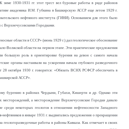
К зиме 1930-1931 гг. этот трест вел буровые работы в ряде районов
иативе академика И.М. Губкина в Башкирскую АССР еще летом 1929 г.
овательского нефтяного института (ГИНИ). Основанием для этого было
и с Верхнечусовскими Городками.
еносные области в СССР» (июнь 1929 г.) дал геологическое обоснование
ало-Волжской области на первом этапе. Эти практические предложения
ли большую роль в ориентировке бурения на девон с самого начала
тские органы настаивали на ускорении начала глубокого разведочного
 28 октября 1930 г. говорится: «Обязать ВСНХ РСФСР обеспечить в
 Башкирской АССР».
ному бурению в районах Чердыни, Губахи, Кишерти и др. Однако эти
ых месторождений, а месторождение Верхнечусовские Городки давало
ие среди некоторых геологов в отношении нефтеносности Западного
ов-нефтяников в январе 1931 г. выдвигались предложения о прекращении
на геологоразведочные работы в районы Кавказа. Как отмечает в своих