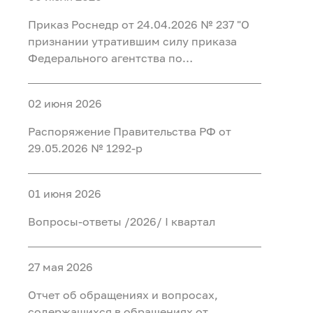
Федеральном агентстве по
регистрации таких уведомлений и
иностранными финансовыми
недропользованию и его
организации проверки содержащихся в
Приказ Роснедр от 24.04.2026 № 237 "О
инструментами"
территориальных органах"
них сведений"
признании утратившим силу приказа
Федерального агентства по
недропользованию от 20 мая 2015 г. №
349 "Об утверждении перечня
02 июня 2026
должностей, при замещении которых
сведения о доходах, расходах, об
Распоряжение Правительства РФ от
имуществе и обязательствах
29.05.2026 № 1292-р
имущественного характера граждан,
замещающих на основании трудового
договора должности в организациях,
01 июня 2026
созданных для выполнения задач,
Вопросы-ответы /2026/ I квартал
поставленных перед Федеральным
агентством по недропользованию, а
также сведения о доходах, расходах, об
27 мая 2026
имуществе и обязательствах
имущественного характера их супруг
Отчет об обращениях и вопросах,
(супругов) и несовершеннолетних детей
содержащихся в обращениях от