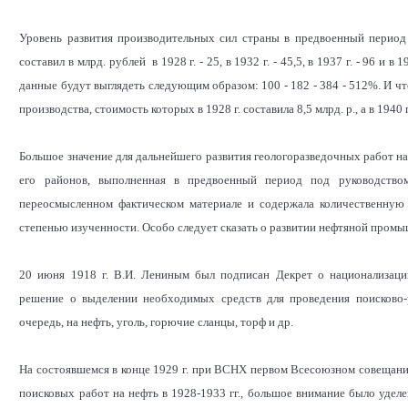
Уровень развития производительных сил страны в предвоенный перио
составил в млрд. рублей в 1928 г. - 25, в 1932 г. - 45,5, в 1937 г. - 96 и 
данные будут выглядеть следующим образом: 100 - 182 - 384 - 512%. И чт
производства, стоимость которых в 1928 г. составила 8,5 млрд. р., а в 1940 г.
Большое значение для дальнейшего развития геологоразведочных работ на
его районов, выполненная в предвоенный период под руководство
переосмысленном фактическом материале и содержала количественную 
степенью изученности. Особо следует сказать о развитии нефтяной пром
20 июня 1918 г. В.И. Лениным был подписан Декрет о национализаци
решение о выделении необходимых средств для проведения поисково-
очередь, на нефть, уголь, горючие сланцы, торф и др.
На состоявшемся в конце 1929 г. при ВСНХ первом Всесоюзном совещании 
поисковых работ на нефть в 1928-1933 гг., большое внимание было уделе