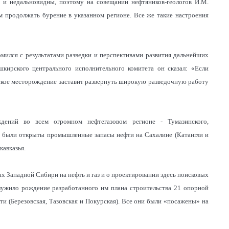
 и недальновидны, поэтому на совещании нефтяников-геологов И.М.
 продолжать бурение в указанном регионе. Все же такие настроения
омился с результатами разведки и перспективами развития дальнейших
кирского центрального исполнительного комитета он сказал: «Если
вское месторождение заставит развернуть широкую разведочную работу
дений во всем огромном нефтегазовом регионе - Тумазинского,
, были открыты промышленные запасы нефти на Сахалине (Катангли и
кавказья.
ах Западной Сибири на нефть и газ и о проектировании здесь поисковых
лужило рождение разработанного им плана строительства 21 опорной
и (Березовская, Тазовская и Покурская). Все они были «посажены» на