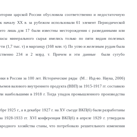
ритории царской России обусловила соответственно и недостаточную
 к началу XX в. за рубежом использовали 61 элемент Периодической
всего лишь для 17 были известны месторождения с разведанными или
пасы минерального сырья имелись только по пяти видам полезных
тути (1,7 тыс. т) и марганцу (168 млн. т). По углю и железным рудам была
ветственно 234 и 2 млрд. т. Причем и эти данные были сугубо
 в России за 100 лет. Исторические ряды (М..: Изд-во. Наука, 2006)
емов валового внутреннего продукта (ВВП) за 1915-1917 гг. составило
и наибольшими в 1918 г. Тогда упадок промышленного производства
е 1925 г., а в декабре 1927 г. на XV съезде ВКП(б) были разработаны
а 1928-1933 гг. XVI конференция ВКП(б) в апреле 1929 г. утвердила
народного хозяйства станы, что потребовало решительного изменения