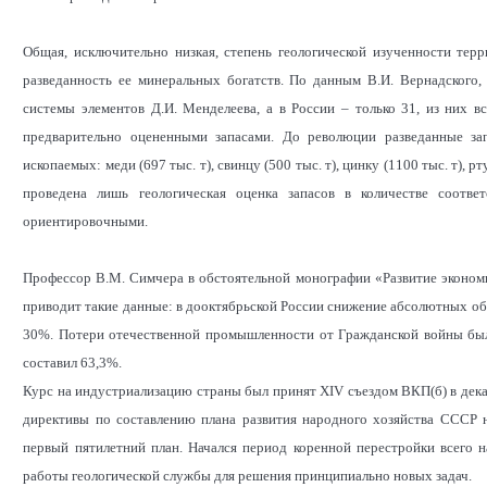
Общая, исключительно низкая, степень геологической изученности тер
разведанность ее минеральных богатств. По данным В.И. Вернадского,
системы элементов Д.И. Менделеева, а в России – только 31, из них 
предварительно оцененными запасами. До революции разведанные за
ископаемых: меди (697 тыс. т), свинцу (500 тыс. т), цинку (1100 тыс. т), р
проведена лишь геологическая оценка запасов в количестве соот
ориентировочными.
Профессор В.М. Симчера в обстоятельной монографии «Развитие экономики
приводит такие данные: в дооктябрьской России снижение абсолютных объ
30%. Потери отечественной промышленности от Гражданской войны был
составил 63,3%.
Курс на индустриализацию страны был принят XIV съездом ВКП(б) в декабр
директивы по составлению плана развития народного хозяйства СССР н
первый пятилетний план. Начался период коренной перестройки всего 
работы геологической службы для решения принципиально новых задач.