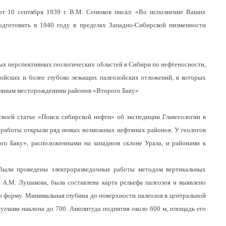
т 10 сентября 1939 г. В.М. Сенюков писал: «Во исполнение Ваших
одготовить в 1940 году в пределах Западно-Сибирской низменности
ых перспективных геологических областей в Сибири по нефтеносности,
зойских и более глубоко лежащих палеозойских отложений, в которых
фтяным месторождениям районов «Второго Баку»
своей статье «Поиск сибирской нефти» об экспедиции Главгеологии в
 работы открыли ряд новых возможных нефтяных районов. У геологов
го Баку», расположенными на западном склоне Урала, и районами к
й были проведены электроразведочные работы методом вертикальных
 А.М. Лушакова, была составлена карта рельефа палеозоя и выявлено
ю форму. Минимальная глубина до поверхности палеозоя в центральной
 углами наклона до 700. Амплитуда поднятия около 600 м, площадь его