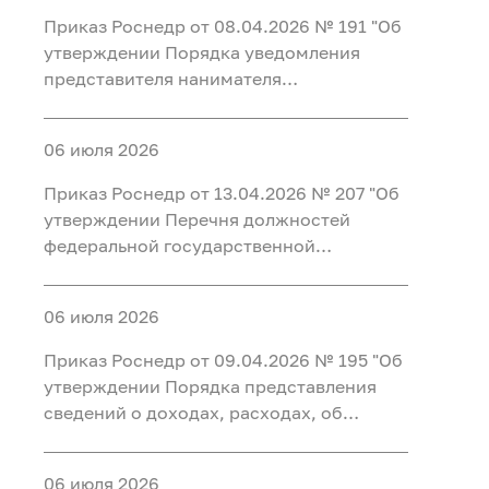
работу с ней в Федеральном агентстве
Приказ Роснедр от 08.04.2026 № 191 "Об
по недропользованию"
утверждении Порядка уведомления
представителя нанимателя
(работодателя) федеральными
государственными гражданскими
06 июля 2026
служащими центрального аппарата
Федерального агентства по
Приказ Роснедр от 13.04.2026 № 207 "Об
недропользованию, федеральными
утверждении Перечня должностей
государственными гражданскими
федеральной государственной
служащими территориальных органов
гражданской службы Федерального
Федерального агентства по
агентства по недропользованию,
недропользованию и работниками
06 июля 2026
замещение которых влечет за собой
организаций, созданных для выполнения
запрет открывать и иметь счета (вклады),
Приказ Роснедр от 09.04.2026 № 195 "Об
задач, поставленных перед
хранить наличные денежные средства и
утверждении Порядка представления
Федеральным агентством по
ценности в иностранных банках,
сведений о доходах, расходах, об
недропользованию, о фактах обращения
расположенных за пределами
имуществе и обязательствах
в целях склонения к совершению
территории Российской Федерации,
имущественного характера в
коррупционных правонарушений,
владеть и (или) пользоваться
06 июля 2026