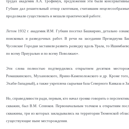
трудах академик А.А. Трофимук, предложения эти были консервативны
Губкин дал решительный отпор скептикам, считавшим нецелесообразным
продолжали существовать и мешали практической работе.
Летом 1932 г. академик И.М. Губкин посетил Башкирию, детально ознак
поисковых и разведочных работ. В речи на заседании Президиума Баш
Чусовские Городки заставили развить разведку вдоль Урала, то Ишимбае
по всему Приуралью и по всему Поволжью».
Эти слова полностью подтвердились открытием десятков месторож
Ромашкинского, Мухановского, Ярино-Каменоложского и др. Кроме того
Эхаби-Западный), а также укреплена сырьевая база Северного Кавказа и За
Но, справедливости ради, первым, кто начал громко говорить о перспектив
скважин, был В.М. Сенюков. Первоначальным толчком к открытиям пос
скважины, три из которых закладывались на территории Тюменской област
существующие ныне месторождения.