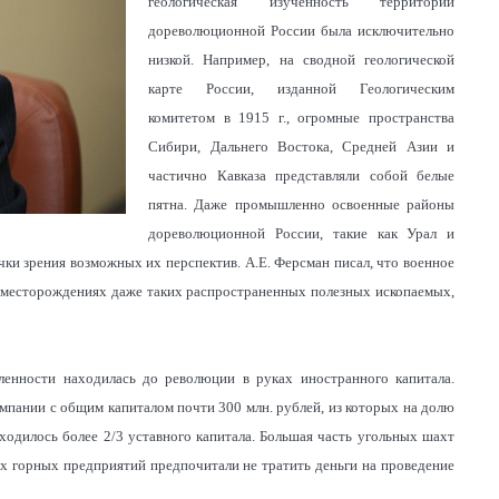
геологическая изученность территории
дореволюционной России была исключительно
низкой. Например, на сводной геологической
карте России, изданной Геологическим
комитетом в 1915 г., огромные пространства
Сибири, Дальнего Востока, Средней Азии и
частично Кавказа представляли собой белые
пятна. Даже промышленно освоенные районы
дореволюционной России, такие как Урал и
чки зрения возможных их перспектив. А.Е. Ферсман писал, что военное
о месторождениях даже таких распространенных полезных ископаемых,
енности находилась до революции в руках иностранного капитала.
омпании с общим капиталом почти 300 млн. рублей, из которых на долю
одилось более 2/3 уставного капитала. Большая часть угольных шахт
 горных предприятий предпочитали не тратить деньги на проведение