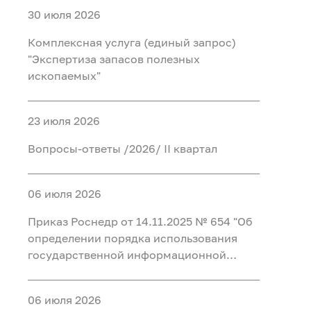
30 июля 2026
Комплексная услуга (единый запрос)
"Экспертиза запасов полезных
ископаемых"
23 июля 2026
Вопросы-ответы /2026/ II квартал
06 июля 2026
Приказ Роснедр от 14.11.2025 № 654 "Об
определении порядка использования
государственной информационной
системы в области противодействия
коррупции "Посейдон" и перечня
06 июля 2026
должностных лиц, уполномоченных на