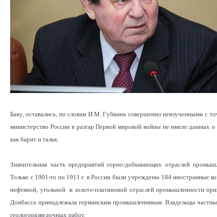
Баку, оставались, по словам И.М. Губкина совершенно неизученными с то
министерство России в разгар Первой мировой войны не имело данных 
как барит и тальк.
Значительная часть предприятий горно-добывающих отраслей промышл
Только с 1901-го по 1911 г. в России были учреждены 184 иностранные к
нефтяной, угольной и золото-платиновой отраслей промышленности прих
Донбасса принадлежала германским промышленникам. Владельцы частных
геологоразведочных работ.