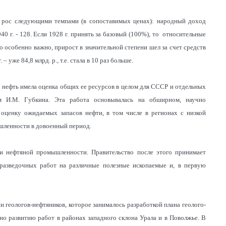
д рос следующими темпами (в сопоставимых ценах): народный доход
в 1940 г. - 128. Если 1928 г. принять за базовый (100%), то относительные
о особенно важно, прирост в значительной степени шел за счет средств
 – уже 84,8 млрд. р., т.е. стала в 10 раз больше.
 нефть имела оценка общих ее ресурсов в целом для СССР и отдельных
м И.М. Губкина. Эта работа основывалась на обширном, научно
оценку ожидаемых запасов нефти, в том числе в регионах с низкой
ышленности в довоенный период.
и нефтяной промышленности. Правительство после этого принимает
разведочных работ на различные полезные ископаемые и, в первую
геологов-нефтяников, которое занималось разработкой плана геолого-
но развитию работ в районах западного склона Урала и в Поволжье. В