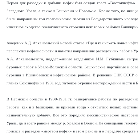
Перми для разведки и добычи нефти был создан трест «Востокнефть». 
Западного Урала, а также в Башкирии и Поволжье. Кроме того, по иниц
были направлены три геологические партии из Государственного исслед
известное сходство геологического строения некоторых районов Башкири
Академик А.Д. Архангельский в своей статье «Где и как искать новые нефт
перспектив нефтеносности и наметил направление разведочных работ в Ур
А.А. Архангельского, поддержанные академиком И.М. Губкиным, сыгра
буровых работ в Урало-Волжской области. Башкирские партийные и сове
бурения в Ишимбаевском нефтеносном районе. В решении СНК СССР от
планах Союзнефти на 1931 год глубокое бурение месторождений нефти в
В Пермской области в 1930-1931 гг. развернулись работы по разведоч
работы, как и в Башкирии, не привели тогда к открытию новых нефтян
незначительную добычу. Все это породило пессимистическое настроен
Урала, да и всего района между р. Уралом и Волгой. На совещании геолог
поисков и разведки «мертвой нефти» в этом районе и о передаче средств 