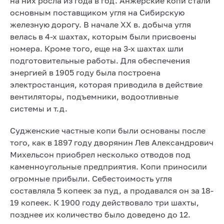
на них росла из года в год. Анжерские копи стали
основным поставщиком угля на Сибирскую
железную дорогу. В начале ХХ в. добыча угля
велась в 4-х шахтах, которым были присвоены
номера. Кроме того, еще на 3-х шахтах шли
подготовительные работы. Для обеспечения
энергией в 1905 году была построена
электростанция, которая приводила в действие
вентиляторы, подъемники, водоотливные
системы и т.д.
Судженские частные копи были основаны после
того, как в 1897 году дворянин Лев Александрович
Михельсон приобрел несколько отводов под
каменноугольные предприятия. Копи приносили
огромные прибыли. Себестоимость угля
составляла 5 копеек за пуд, а продавался он за 18-
19 копеек. К 1900 году действовало три шахты,
позднее их количество было доведено до 12.