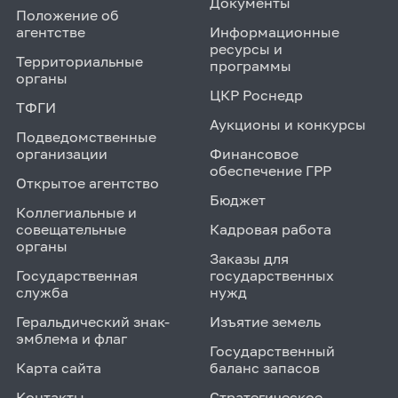
Документы
Положение об
агентстве
Информационные
ресурсы и
Территориальные
программы
органы
ЦКР Роснедр
ТФГИ
Аукционы и конкурсы
Подведомственные
организации
Финансовое
обеспечение ГРР
Открытое агентство
Бюджет
Коллегиальные и
совещательные
Кадровая работа
органы
Заказы для
Государственная
государственных
служба
нужд
Геральдический знак-
Изъятие земель
эмблема и флаг
Государственный
Карта сайта
баланс запасов
Контакты
Стратегическое