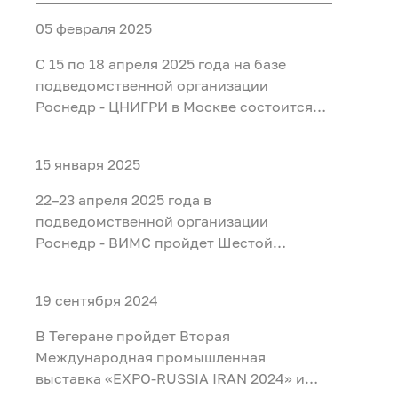
05 февраля 2025
С 15 по 18 апреля 2025 года на базе
подведомственной организации
Роснедр - ЦНИГРИ в Москве состоится
XIV Международная научно-
практическая конференция «Геология,
15 января 2025
прогноз, поиски и оценка
месторождений алмазов, благородных и
22–23 апреля 2025 года в
цветных металлов»
подведомственной организации
Роснедр - ВИМС пройдет Шестой
Международный симпозиум «УРАН:
ГЕОЛОГИЯ, РЕСУРСЫ, ПРОИЗВОДСТВО»
19 сентября 2024
В Тегеране пройдет Вторая
Международная промышленная
выставка «EXPO-RUSSIA IRAN 2024» и