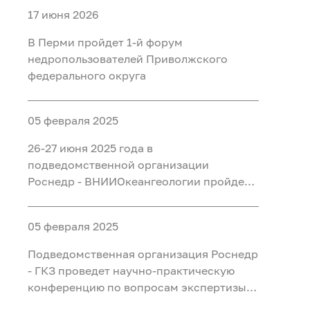
17 июня 2026
В Перми пройдет 1-й форум
недропользователей Приволжского
федерального округа
05 февраля 2025
26-27 июня 2025 года в
подведомственной организации
Роснедр - ВНИИОкеангеологии пройдет
третья научно-практическая
конференция «Состояние и перспективы
05 февраля 2025
ГРР на нефть и газ на континентальном
шельфе Российской Федерации»
Подведомственная организация Роснедр
- ГКЗ проведет научно-практическую
конференцию по вопросам экспертизы
запасов УВС