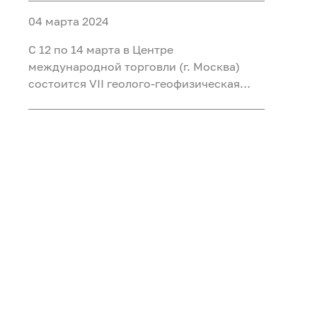
04 марта 2024
С 12 по 14 марта в Центре
международной торговли (г. Москва)
состоится VII геолого-геофизическая
конференция и выставка
«ГеоЕвразия-2024