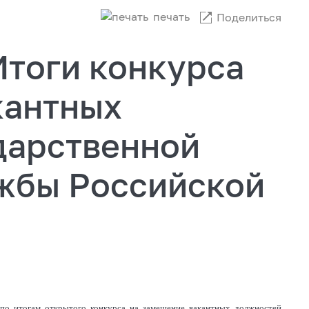
печать
Поделиться
Итоги конкурса
кантных
дарственной
жбы Российской
по итогам открытого конкурса на замещение вакантных должностей