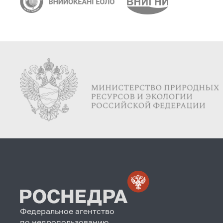
Федеральное агентство
по недропользованию