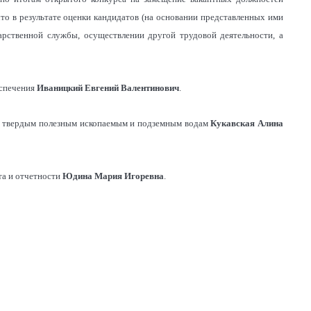
то в результате оценки кандидатов (на основании представленных ими
арственной службы, осуществлении другой трудовой деятельности, а
еспечения
Иваницкий Евгений Валентинович
.
 по твердым полезным ископаемым и подземным водам
Кукавская Алина
ета и отчетности
Юдина Мария Игоревна
.