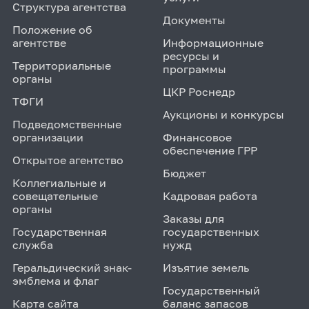
Структура агентства
Документы
Положение об
агентстве
Информационные
ресурсы и
Территориальные
программы
органы
ЦКР Роснедр
ТФГИ
Аукционы и конкурсы
Подведомственные
организации
Финансовое
обеспечение ГРР
Открытое агентство
Бюджет
Коллегиальные и
совещательные
Кадровая работа
органы
Заказы для
Государственная
государственных
служба
нужд
Геральдический знак-
Изъятие земель
эмблема и флаг
Государственный
Карта сайта
баланс запасов