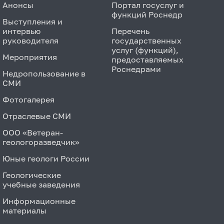
Анонсы
Портал госуслуг и
функций Роснедр
Выступления и
интервью
Перечень
руководителя
государственных
услуг (функций),
Мероприятия
предоставляемых
Роснедрами
Недропользование в
СМИ
Фотогалерея
Отраслевые СМИ
ООО «Ветеран-
геологоразведчик»
Юные геологи России
Геологические
учебные заведения
Информационные
материалы