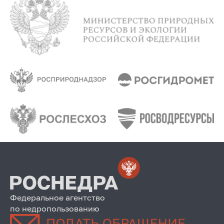
Федеральное агентство
по недропользованию